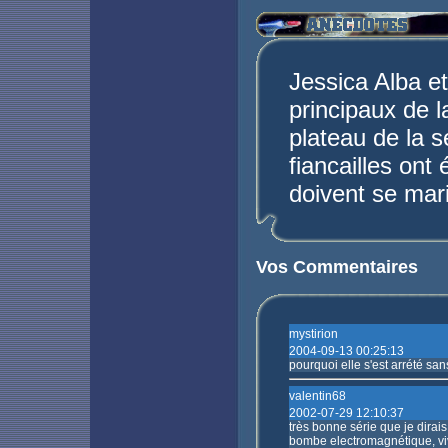
Jessica Alba et
principaux de 
plateau de la s
fiancailles ont
doivent se mari
Vos Commentaires
mystirion
2004-09-13 00:25:13
pourquoi elle s'est arrété sa
valentin68
2002-07-29 12:10:37
très bonne série que je dirais
bombe electromagnétique, vi