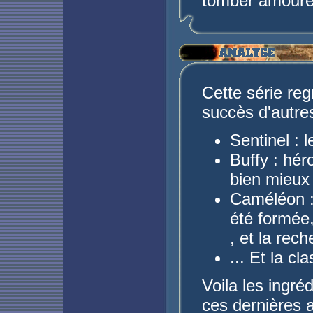
tomber amoureu
Cette série reg
succès d'autres
Sentinel :
Buffy : hér
bien mieux
Caméléon : 
été formée,
, et la rec
... Et la cl
Voila les ingré
ces dernières a