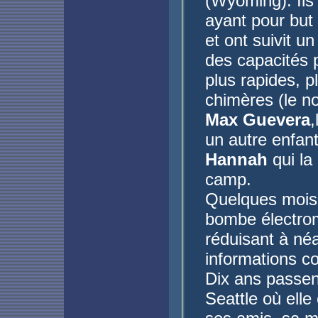
(Wyoming). Ils
ayant pour but 
et ont suivit u
des capacités 
plus rapides, pl
chimères (le no
Max Guevera
,
un autre enfan
Hannah
qui la
camp.
Quelques mois 
bombe électrom
réduisant à néa
informations c
Dix ans passen
Seattle où elle