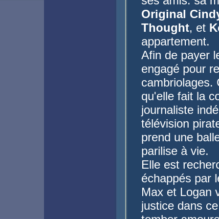
ses amis. sa me
Original Cind
Thought
, et
K
appartement.
Afin de payer l
engagé pour re
cambriolages. 
qu'elle fait la
journaliste ind
télévision pira
prend une balle
parilise à vie.
Elle est reche
échappés par l
Max et Logan vo
justice dans c