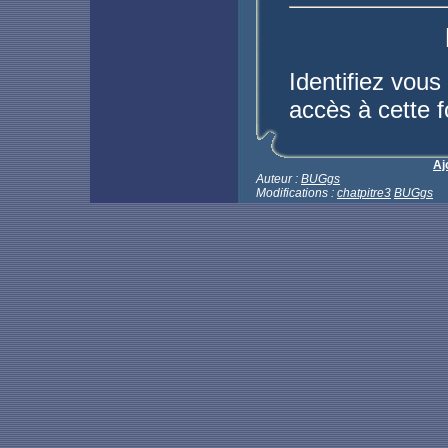
Identifiez vous
accès à cette f
Aj
Auteur :
BUGgs
Modifications :
chatpitre3
BUGgs