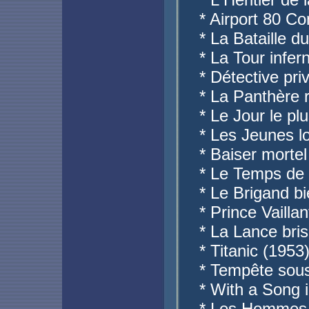
* Airport 80 C
* La Bataille d
* La Tour infer
* Détective pri
* La Panthère 
* Le Jour le pl
* Les Jeunes l
* Baiser mortel
* Le Temps de 
* Le Brigand b
* Prince Vaillan
* La Lance bri
* Titanic (1953
* Tempête sous
* With a Song 
* Les Hommes-g