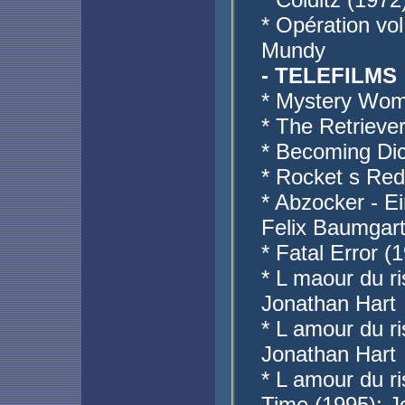
* Opération vol
Mundy
- TELEFILMS
* Mystery Wom
* The Retrieve
* Becoming Di
* Rocket s Red
* Abzocker - Ei
Felix Baumgar
* Fatal Error (
* L maour du ri
Jonathan Hart
* L amour du r
Jonathan Hart
* L amour du r
Time (1995): J