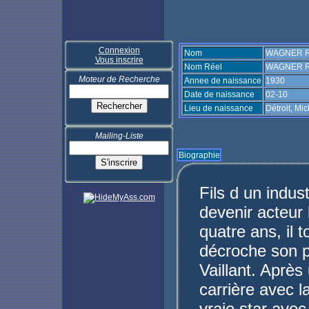
Connexion
Nom
WAGNER R
Vous inscrire
Nom Réel
WAGNER Ro
Moteur de Recherche
Annee de naissance
1930
Date de naissance
02-10
Lieu de naissance
Détroit, Mi
Mailing-Liste
Biographie
Fils d un indus
devenir acteur
quatre ans, il 
décroche son pr
Vaillant. Après
carrière avec l
vraie star avec