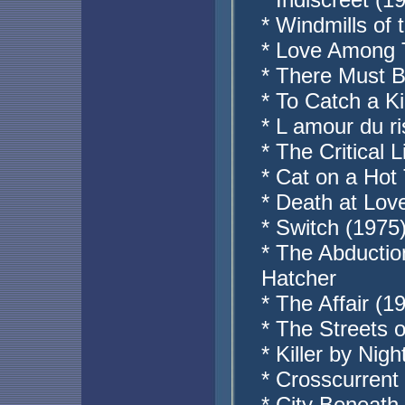
* Windmills of
* Love Among 
* There Must B
* To Catch a K
* L amour du r
* The Critical 
* Cat on a Hot 
* Death at Lov
* Switch (1975
* The Abductio
Hatcher
* The Affair (
* The Streets 
* Killer by Nig
* Crosscurrent
* City Beneath