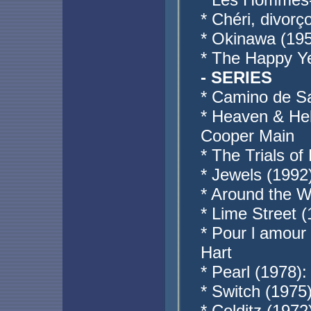
* Chéri, divor
* Okinawa (195
* The Happy Y
- SERIES
* Camino de Sa
* Heaven & Hel
Cooper Main
* The Trials of
* Jewels (1992
* Around the W
* Lime Street 
* Pour l amour
Hart
* Pearl (1978):
* Switch (1975
* Colditz (1972)