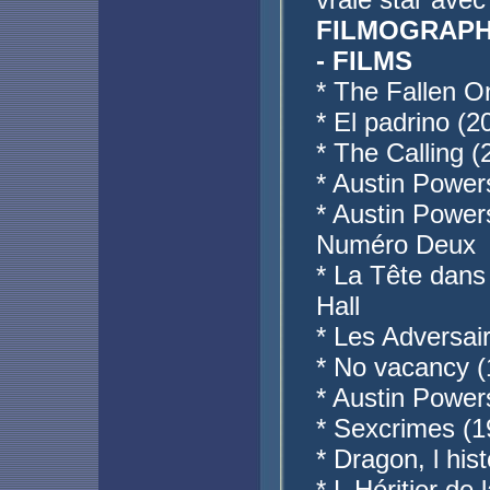
FILMOGRAPH
- FILMS
* The Fallen O
* El padrino (2
* The Calling 
* Austin Powe
* Austin Powers
Numéro Deux
* La Tête dans
Hall
* Les Adversai
* No vacancy (
* Austin Powe
* Sexcrimes (1
* Dragon, l his
* L Héritier de