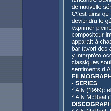
de nouvelle sér
C\'est ainsi qu
deviendra le gé
exprimer plein
compositeur-in
apparaît à ch
bar favori des
y interprète es
classiques soul
sentiments d Al
FILMOGRAPH
- SERIES
* Ally (1999): 
* Ally McBeal 
DISCOGRAPH
* Ally McBeal,