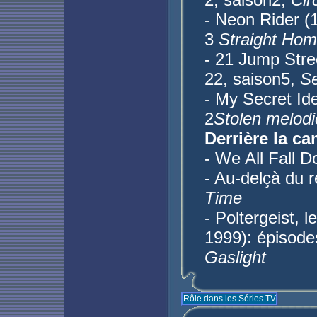
- Neon Rider (
3
Straight Ho
- 21 Jump Stree
22, saison5,
S
- My Secret Ide
2
Stolen melodi
Derrière la ca
- We All Fall 
- Au-delçà du 
Time
- Poltergeist, 
1999): épisod
Gaslight
Rôle dans les Séries TV