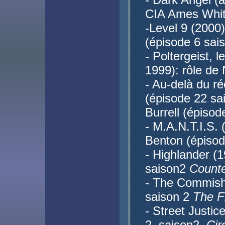
CIA Ames Whi
-Level 9 (2000)
(épisode 6 sai
- Poltergeist, 
1999): rôle de 
- Au-delà du r
(épisode 22 sa
Burrell (épiso
- M.A.N.T.I.S.
Benton (épisod
- Highlander (1
saison2
Counte
- The Commish 
saison 2
The 
- Street Justic
2, saison2,
Cir