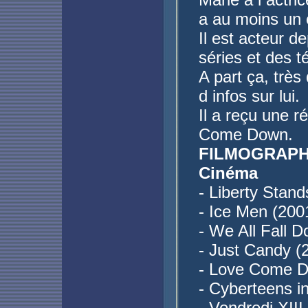
a au moins un 
Il est acteur 
séries et des t
A part ça, très
d infos sur lui.
Il a reçu une 
Come Down.
FILMOGRAPH
Cinéma
- Liberty Stand
- Ice Men (200
- We All Fall D
- Just Candy (
- Love Come D
- Cyberteens i
- Vendredi XIII