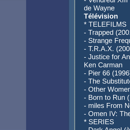
de Wayne
Télévision
* TELEFILMS
- Trapped (2001
- Strange Freq
- T.R.A.X. (200
- Justice for A
Ken Carman
- Pier 66 (1996
- The Substitut
- Other Women 
- Born to Run (
- miles From 
- Omen IV: The
* SERIES
- Dark Angel (à