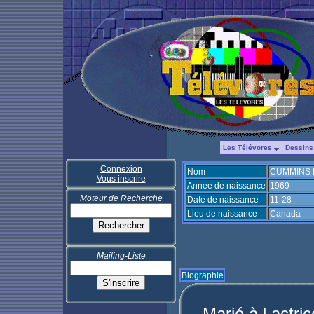
Les Télévores
Dessins
Connexion
Nom
CUMMINS M
Vous inscrire
Annee de naissance
1969
Moteur de Recherche
Date de naissance
11-28
Lieu de naissance
Canada
Mailing-Liste
Biographie
Marié à l actri