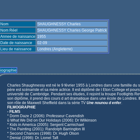
Nom
SHAUGHNESSY Charles
Nom Réel
SHAUGHNESSY Charles George Patrick
Annee de naissance
1955
Date de naissance
02-09
Lieu de naissance
Londres (Angleterre)
iographie
Charles Shaughnessy est né le 9 février 1955 à Londres dans une famille du s
père est scénariste et sa mère actrice. Il est diplômé de l Eton College et pours
université de Cambridge. Pendant ses études, il rejoint la troupe Footlights R
son diplôme, il prend des cours d art dramatique dans une école de Londres. I
son rôle de Maxwell Sheffield dans la série TV
Une nounou d enfer
.
FILMOGRAPHIE
- FILMS
* Dorm Daze 2 (2006): Professeur Cavendish
ù What We Did on Our Holidays (2006): Dr Wilkinson
* Kids in America (2005): Sergent Carmichael
* The Painting (2001): Randolph Barrington III
* Second Chances (1998): Dr. Hugh Olson
* Denial (1998): Dr. Lionel Taft