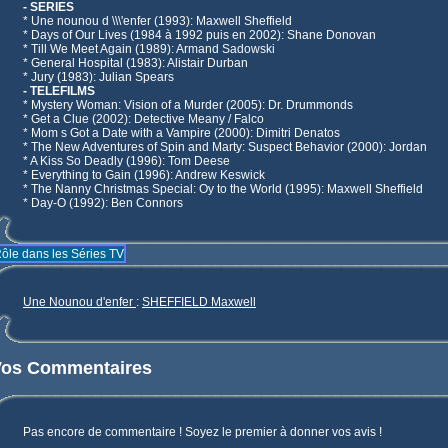
- SERIES
* Une nounou d \\\'enfer (1993): Maxwell Sheffield
* Days of Our Lives (1984 à 1992 puis en 2002): Shane Donovan
* Till We Meet Again (1989): Armand Sadowski
* General Hospital (1983): Alistair Durban
* Jury (1983): Julian Spears
- TELEFILMS
* Mystery Woman: Vision of a Murder (2005): Dr. Drummonds
* Get a Clue (2002): Detective Meany / Falco
* Mom s Got a Date with a Vampire (2000): Dimitri Denatos
* The New Adventures of Spin and Marty: Suspect Behavior (2000): Jordan
* A Kiss So Deadly (1996): Tom Deese
* Everything to Gain (1996): Andrew Keswick
* The Nanny Christmas Special: Oy to the World (1995): Maxwell Sheffield
* Day-O (1992): Ben Connors
ôle dans les Séries TV
Une Nounou d'enfer
:
SHEFFIELD Maxwell
Vos Commentaires
Pas encore de commentaire ! Soyez le premier à donner vos avis !