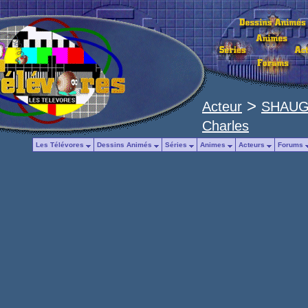
>
Acteur
SHAU
Charles
Les Télévores
Dessins Animés
Séries
Animes
Acteurs
Forums