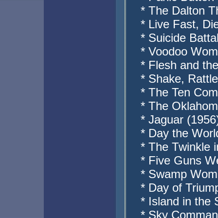
* The Dalton T
* Live Fast, Di
* Suicide Batt
* Voodoo Woma
* Flesh and th
* Shake, Rattl
* The Ten Com
* The Oklahom
* Jaguar (1956
* Day the Wor
* The Twinkle i
* Five Guns We
* Swamp Wome
* Day of Trium
* Island in the
* Sky Command