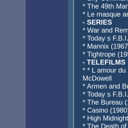
* The 49th Ma
* Le masque ar
- SERIES
* War and Rem
* Today s F.B.I
* Mannix (1967
* Tightrope (1
- TELEFILMS
* * L amour du 
McDowell
* Armen and Bu
* Today s F.B.I
* The Bureau (
* Casino (1980
* High Midnight
* The Death o