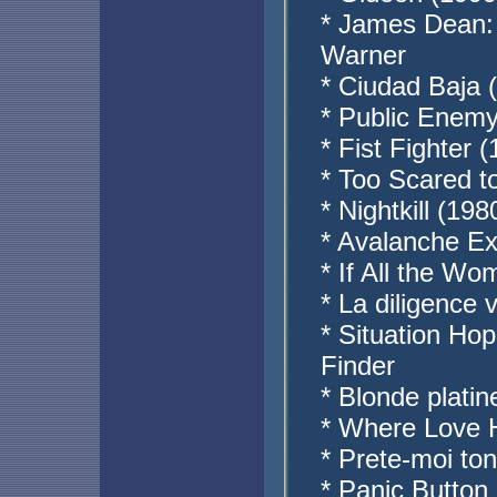
* James Dean: 
Warner
* Ciudad Baja 
* Public Enemy
* Fist Fighter 
* Too Scared t
* Nightkill (19
* Avalanche Ex
* If All the Wo
* La diligence 
* Situation Hop
Finder
* Blonde platin
* Where Love H
* Prete-moi to
* Panic Button