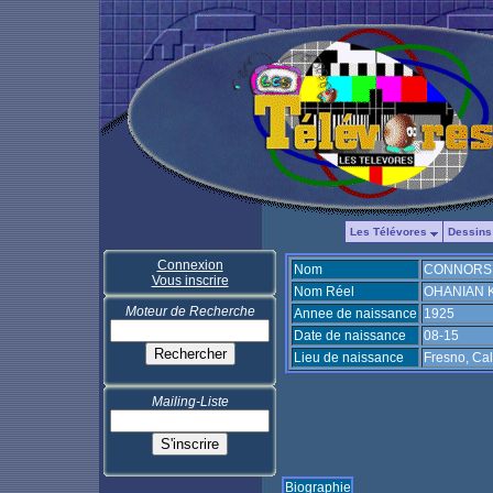
Les Télévores
Dessins
Connexion
Nom
CONNORS 
Vous inscrire
Nom Réel
OHANIAN K
Moteur de Recherche
Annee de naissance
1925
Date de naissance
08-15
Lieu de naissance
Fresno, Cal
Mailing-Liste
Biographie