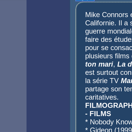
Mike Connors e
Californie. Il 
guerre mondiale
faire des étude
pour se consacr
plusieurs films
ton mari
,
La d
est surtout co
la série TV
Ma
partage son tem
caritatives.
FILMOGRAPH
- FILMS
* Nobody Know
* Gideon (1999