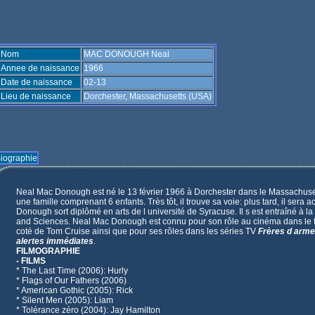
Nom
MAC DONOUGH Neal
Annee de naissance
1966
Date de naissance
02-13
Lieu de naissance
Dorchester, Massachusetts (USA)
iographie
Neal Mac Donough est né le 13 février 1966 à Dorchester dans le Massachusett
une famille comprenant 6 enfants. Très tôt, il trouve sa voie: plus tard, il sera
Donough sort diplômé en arts de l université de Syracuse. Il s est entraîné à 
and Sciences. Neal Mac Donough est connu pour son rôle au cinéma dans le 
coté de Tom Cruise ainsi que pour ses rôles dans les séries TV
Frères d arm
alertes immédiates
.
FILMOGRAPHIE
- FILMS
* The Last Time (2006): Hurly
* Flags of Our Fathers (2006)
* American Gothic (2005): Rick
* Silent Men (2005): Liam
* Tolérance zéro (2004): Jay Hamilton