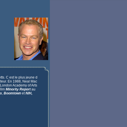
s. C est le plus jeune d
 acteur. En 1988, Neal Mac
la London Academy of Arts
film
Minority Report
au
es
,
Boomtown
et
NIH,