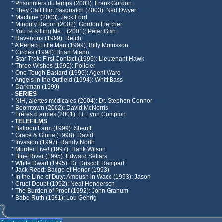
* Prisonniers du temps (2003): Frank Gordon
* They Call Him Sasquatch (2003): Ned Dwyer
* Machine (2003): Jack Ford
* Minority Report (2002): Gordon Fletcher
* You re Killing Me... (2001): Peter Gish
* Ravenous (1999): Reich
* A Perfect Little Man (1999): Billy Morrisson
* Circles (1998): Brian Miano
* Star Trek: First Contact (1996): Lieutenant Hawk
* Three Wishes (1995): Policier
* One Tough Bastard (1995): Agent Ward
* Angels in the Outfield (1994): Whitt Bass
* Darkman (1990)
- SERIES
* NIH, alertes médicales (2004): Dr. Stephen Connor
* Boomtown (2002): David McNorris
* Frères d armes (2001): Lt. Lynn Compton
- TELEFILMS
* Balloon Farm (1999): Sheriff
* Grace & Glorie (1998): David
* Invasion (1997): Randy North
* Murder Live! (1997): Hank Wilson
* Blue River (1995): Edward Sellars
* White Dwarf (1995): Dr. Driscoll Rampart
* Jack Reed: Badge of Honor (1993)
* In the Line of Duty: Ambush in Waco (1993): Jason
* Cruel Doubt (1992): Neal Henderson
* The Burden of Proof (1992): John Granum
* Babe Ruth (1991): Lou Gehrig