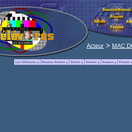
>
Acteur
MAC D
Les Télévores
Dessins Animés
Séries
Animes
Acteurs
Forums