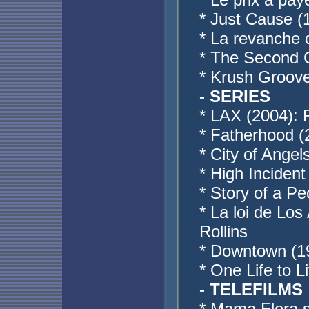
* Just Cause (
* La revanche 
* The Second 
* Krush Groove
- SERIES
* LAX (2004):
* Fatherhood (
* City of Angel
* High Inciden
* Story of a P
* La loi de Lo
Rollins
* Downtown (19
* One Life to 
- TELEFILMS
* Mama Flora s