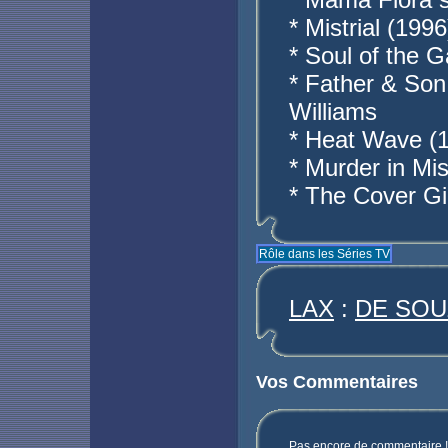
* Mistrial (199
* Soul of the 
* Father & Son
Williams
* Heat Wave (
* Murder in Mi
* The Cover Gi
Rôle dans les Séries TV
LAX
:
DE SOU
Vos Commentaires
Pas encore de commentaire ! 