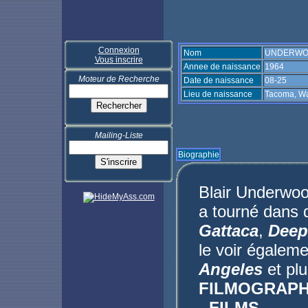
Connexion
Nom
UNDERWOO
Vous inscrire
Annee de naissance
1964
Moteur de Recherche
Date de naissance
08-25
Lieu de naissance
Tacoma, Wa
Mailing-Liste
Biographie
Blair Underwoo
a tourné dans 
Gattaca
,
Deep
le voir égalem
Angeles
et pl
FILMOGRAPH
- FILMS