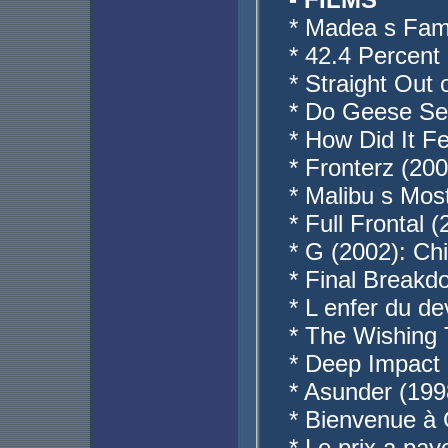
* Madea s Fam
* 42.4 Percent
* Straight Out
* Do Geese Se
* How Did It F
* Fronterz (200
* Malibu s Mo
* Full Frontal 
* G (2002): Ch
* Final Breakd
* L enfer du de
* The Wishing 
* Deep Impact
* Asunder (199
* Bienvenue à 
* Le prix a pa