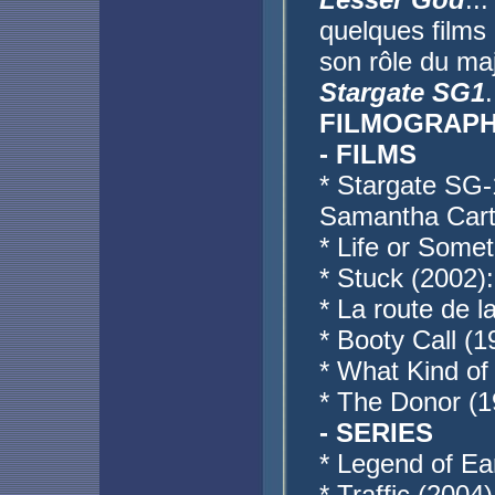
quelques films 
son rôle du ma
Stargate SG1
.
FILMOGRAPH
- FILMS
* Stargate SG-1
Samantha Cart
* Life or Somet
* Stuck (2002):
* La route de l
* Booty Call (1
* What Kind of
* The Donor (1
- SERIES
* Legend of Ea
* Traffic (2004)