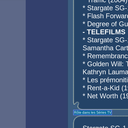
* Stargate SG-
* Flash Forwar
* Degree of Gu
- TELEFILMS
* Stargate SG-
Samantha Cart
* Remembrance
* Golden Will:
Kathryn Laum
* Les prémoniti
* Rent-a-Kid (1
* Net Worth (1
Rôle dans les Séries TV