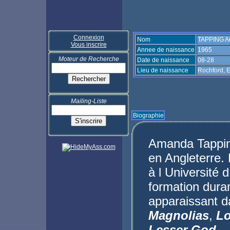
Connexion
Nom
TAPPING 
Vous inscrire
Annee de naissance
1965
Moteur de Recherche
Date de naissance
08-28
Lieu de naissance
Rochford, E
Mailing-Liste
Biographie
Amanda Tapping
en Angleterre.
à l Université 
formation duran
apparaissant d
Magnolias
,
Lo
Lesser God
..