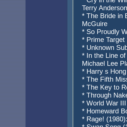
Terry Anderso
* The Bride in
McGuire
* So Proudly W
* Prime Target
* Unknown Sub
* In the Line o
Michael Lee Pl
* Harry s Hong
* The Fifth Mis
* The Key to R
* Through Nake
* World War III
* Homeward Bo
* Rage! (1980)
* Swan Song (