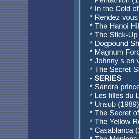
* In the Cold o
* Rendez-vous 
* The Hanoi Hi
* The Stick-Up
* Dogpound Shuf
* Magnum Force
* Johnny s en 
* The Secret S
- SERIES
* Sandra princ
* Les filles du
* Unsub (1989
* The Secret o
* The Yellow 
* Casablanca (
* The Manions 