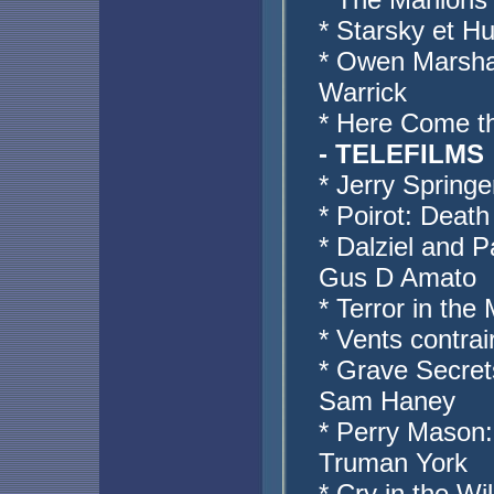
* Starsky et H
* Owen Marshal
Warrick
* Here Come th
- TELEFILMS
* Jerry Spring
* Poirot: Deat
* Dalziel and 
Gus D Amato
* Terror in the
* Vents contrai
* Grave Secrets
Sam Haney
* Perry Mason:
Truman York
* Cry in the W