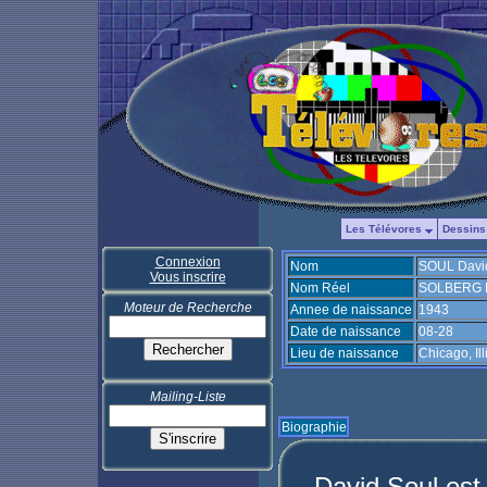
Les Télévores
Dessins
Connexion
Nom
SOUL Davi
Vous inscrire
Nom Réel
SOLBERG D
Moteur de Recherche
Annee de naissance
1943
Date de naissance
08-28
Lieu de naissance
Chicago, Il
Mailing-Liste
Biographie
David Soul est