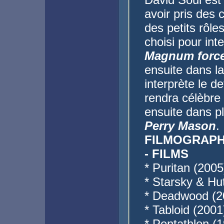
avoir pris des
des petits rôle
choisi pour inte
Magnum forc
ensuite dans l
interprète le d
rendra célèbre 
ensuite dans pl
Perry Mason
.
FILMOGRAPH
- FILMS
* Puritan (2005
* Starsky & Hu
* Deadwood (20
* Tabloid (2001
* Pentathlon (1