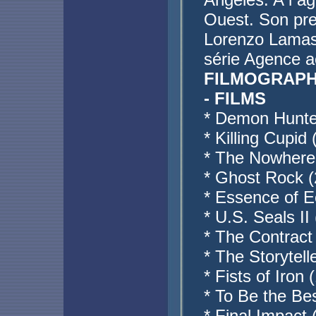
Ouest. Son pre
Lorenzo Lamas.
série Agence a
FILMOGRAPH
- FILMS
* Demon Hunte
* Killing Cupid
* The Nowhere
* Ghost Rock (
* Essence of E
* U.S. Seals II
* The Contract
* The Storytell
* Fists of Iron
* To Be the Be
* Final Impact