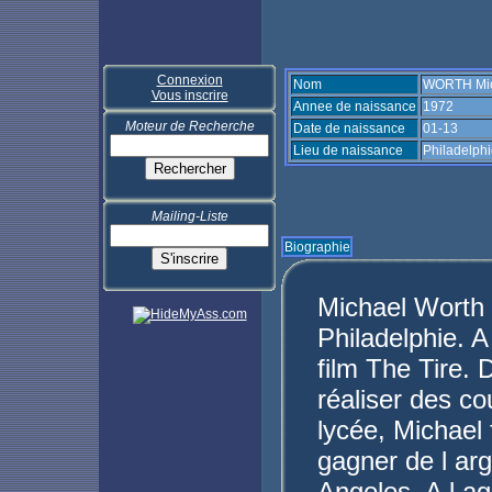
Connexion
Nom
WORTH Mic
Vous inscrire
Annee de naissance
1972
Moteur de Recherche
Date de naissance
01-13
Lieu de naissance
Philadelph
Mailing-Liste
Biographie
Michael Worth 
Philadelphie. A
film The Tire. 
réaliser des c
lycée, Michael 
gagner de l ar
Angeles. A l ag