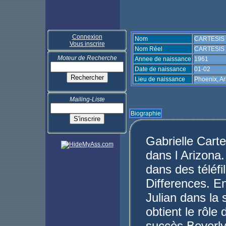
Connexion
Nom
CARTESIS G
Vous inscrire
Nom Réel
CARTESIS G
Moteur de Recherche
Annee de naissance
1961
Date de naissance
01-02
Lieu de naissance
Phoenix, A
Mailing-Liste
Biographie
Gabrielle Carte
dans l Arizona
dans des téléf
Differences. En
Julian dans la 
obtient le rôl
succès Beverly 