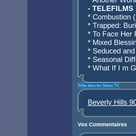
- TELEFILMS
* Combustion (
* Trapped: Bur
* To Face Her 
* Mixed Blessi
* Seduced and 
* Seasonal Diff
* What If I m 
Rôle dans les Séries TV
Beverly Hills 
Vos Commentaires