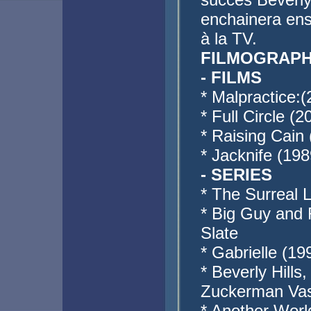
enchainera ens
à la TV.
FILMOGRAPH
- FILMS
* Malpractice:
* Full Circle (2
* Raising Cain
* Jacknife (198
- SERIES
* The Surreal L
* Big Guy and 
Slate
* Gabrielle (19
* Beverly Hill
Zuckerman Va
* Another Worl