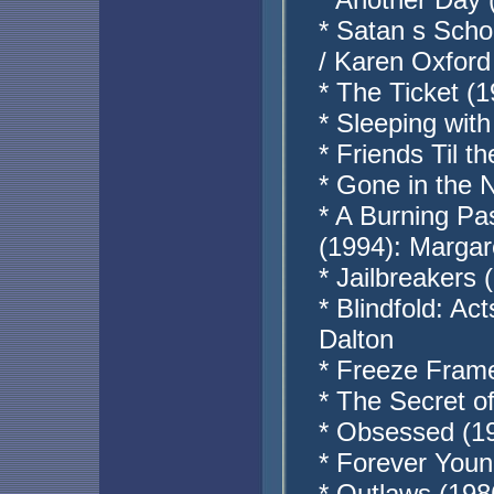
* Satan s Scho
/ Karen Oxford
* The Ticket (
* Sleeping wit
* Friends Til 
* Gone in the N
* A Burning Pa
(1994): Margar
* Jailbreakers 
* Blindfold: A
Dalton
* Freeze Frame
* The Secret o
* Obsessed (19
* Forever Youn
* Outlaws (198