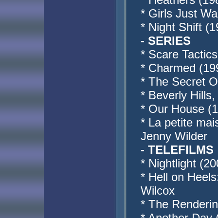
* Girls Just W
* Night Shift (
- SERIES
* Scare Tactics
* Charmed (199
* The Secret O
* Beverly Hill
* Our House (1
* La petite mai
Jenny Wilder
- TELEFILMS
* Nightlight (2
* Hell on Heels
Wilcox
* The Renderin
* Another Day 