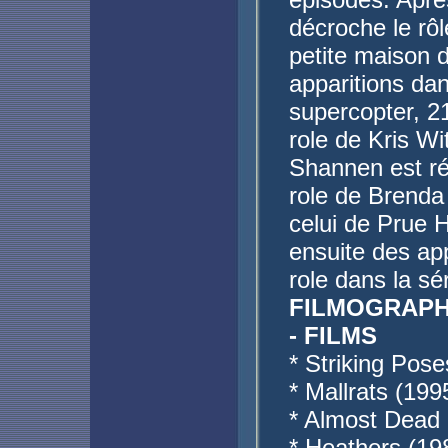
décroche le rôl
petite maison da
apparitions da
supercopter, 2
role de Kris W
Shannen est ré
role de Brenda 
celui de Prue H
ensuite des ap
role dans la sé
FILMOGRAPH
- FILMS
* Striking Pos
* Mallrats (19
* Almost Dead 
* Heathers (19