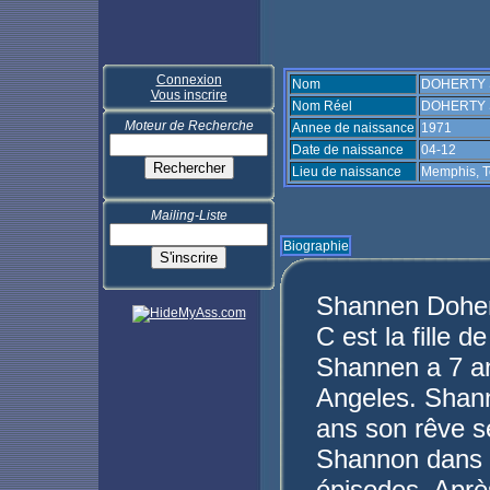
Connexion
Nom
DOHERTY 
Vous inscrire
Nom Réel
DOHERTY S
Moteur de Recherche
Annee de naissance
1971
Date de naissance
04-12
Lieu de naissance
Memphis, 
Mailing-Liste
Biographie
Shannen Dohert
C est la fille
Shannen a 7 an
Angeles. Shann
ans son rêve se
Shannon dans l
épisodes. Après