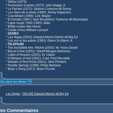
* Slither (1973)
* Permission d aimer (1973): John Baggs Jr.
* Le Parrain (1972): Santino Corleone dit Sonny
* Les Gens de la pluie (1969): Jimmy Kilgannon
* Countdown (1968): Lee Stegler
* El Dorado (1967): Alan Bourdillion Traherne dit Mississippi
* Ligne rouge 7000 (1965): Mike
* Bottle rocket: Abe Henry
* Castle of lies William Larnach
- SERIES
* Las Vegas (2003): Edward Melvin Deline dit Big Ed
* Les uns et les autres (1983): Glenn Sr./Glenn Jr.
- TELEFILMS
* The Incredible Mrs. Ritchie (2003): Mr. Harry Dewitt
* Blood Crime (2002): Sheriff Morgan McKenna
* Lathe of Heaven (2002): Dr. Haber
* A Glimpse of Hell (2001): Capt. Fred Moosally
* Warden of Red Rock (2001): John Flinders
* Poodle Springs (1998): Philip Marlowe
* Brian s Song (1971): Brian Piccolo
ôle dans les Séries TV
Las Vegas
:
DELINE Edward Melvin dit Big Ed
Vos Commentaires