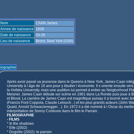
Nom
CAAN James
Annee de naissance
1939
Date de naissance
03-26
Lieu de naissance
Bronx, New York (USA)
iographie
Après avoir passé sa jeunesse dans le Queens à New York, James Caan intègr
University à l âge de 16 ans pour y étudier l économie. Il s oriente ensuite ver
la Hofstra University, mais une audition lui permet d entrer au Neigborhood P
Meisner. James Caan débute sur scène en 1961 dans La Ronde puis joue à
et Blood. La carrière de James Caan est magnifique puisqu il a tourné avec les
(Francis Ford Coppola, Claude Lelouch...) et les plus grands acteurs (John W
Quaid, Arnold Schwarzenegger....). En 1972 il a été nommé à l Oscar du meill
interprétation de Sonny Corleone dans le film le Parrain.
FILMOGRAPHIE
- FILMS
* In the shadows
* Elfe (2002)
* Dogville (2002): le parrain