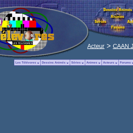
>
Acteur
CAAN 
Les Télévores
Dessins Animés
Séries
Animes
Acteurs
Forums