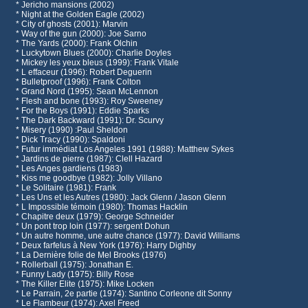
* Jericho mansions (2002)
* Night at the Golden Eagle (2002)
* City of ghosts (2001): Marvin
* Way of the gun (2000): Joe Sarno
* The Yards (2000): Frank Olchin
* Luckytown Blues (2000): Charlie Doyles
* Mickey les yeux bleus (1999): Frank Vitale
* L effaceur (1996): Robert Deguerin
* Bulletproof (1996): Frank Colton
* Grand Nord (1995): Sean McLennon
* Flesh and bone (1993): Roy Sweeney
* For the Boys (1991): Eddie Sparks
* The Dark Backward (1991): Dr. Scurvy
* Misery (1990) :Paul Sheldon
* Dick Tracy (1990): Spaldoni
* Futur immédiat Los Angeles 1991 (1988): Matthew Sykes
* Jardins de pierre (1987): Clell Hazard
* Les Anges gardiens (1983)
* Kiss me goodbye (1982): Jolly Villano
* Le Solitaire (1981): Frank
* Les Uns et les Autres (1980): Jack Glenn / Jason Glenn
* L Impossible témoin (1980): Thomas Hacklin
* Chapitre deux (1979): George Schneider
* Un pont trop loin (1977): sergent Dohun
* Un autre homme, une autre chance (1977): David Williams
* Deux farfelus à New York (1976): Harry Dighby
* La Dernière folie de Mel Brooks (1976)
* Rollerball (1975): Jonathan E.
* Funny Lady (1975): Billy Rose
* The Killer Elite (1975): Mike Locken
* Le Parrain, 2e partie (1974): Santino Corleone dit Sonny
* Le Flambeur (1974): Axel Freed