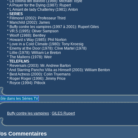
* La collina del diavolo (1988): Michael Toyle
* A Prayer for the Dying (1987): Rupert
* L Amant de lady Chatterley (1981): Anton
- SERIES
* Fillmore! (2002): Professeur Third
* Manchild (2002): James
* Buffy contre les vampires (1997 à 2001): Rupert Giles
* VR.5 (1995): Oliver Sampson
* Woof! (1988): Bentley
* Howard s Way (1985): Phil Norton
* Love in a Cold Climate (1980): Tony Kroesig
* Enemy at the Door (1978): Clive Martel (1978)
* Lillie (1978): William Le Breton
* The Mallens (1978): Weir
- TELEFILMS
* Reversals (2003): Mr. Andrew Barton
* And Starring Pancho Villa as Himself (2003): William Benton
* Best Actress (2000): Colin Truemans
* Roger Roger (1996): Jimmy Price
* Royce (1994): Pitlock
ôle dans les Séries TV
Buffy contre les vampires
:
GILES Rupert
Vos Commentaires