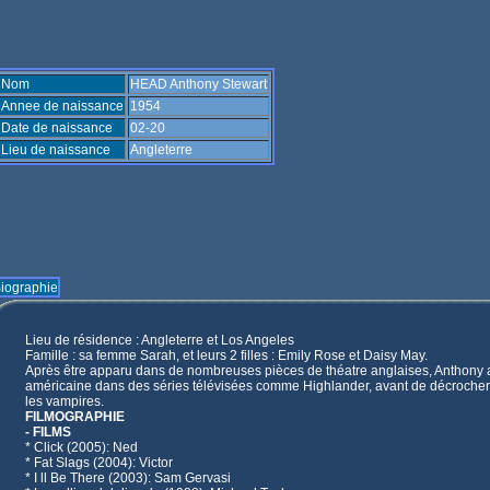
Nom
HEAD Anthony Stewart
Annee de naissance
1954
Date de naissance
02-20
Lieu de naissance
Angleterre
iographie
Lieu de résidence : Angleterre et Los Angeles
Famille : sa femme Sarah, et leurs 2 filles : Emily Rose et Daisy May.
Après être apparu dans de nombreuses pièces de théatre anglaises, Anthony a
américaine dans des séries télévisées comme Highlander, avant de décrocher 
les vampires.
FILMOGRAPHIE
- FILMS
* Click (2005): Ned
* Fat Slags (2004): Victor
* I ll Be There (2003): Sam Gervasi