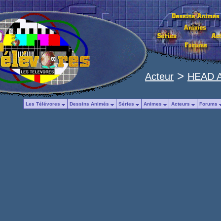
>
Acteur
HEAD A
Les Télévores
Dessins Animés
Séries
Animes
Acteurs
Forums