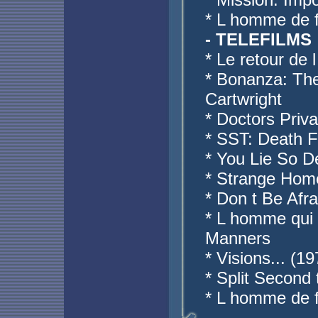
* L homme de f
- TELEFILMS
* Le retour de 
* Bonanza: The
Cartwright
* Doctors Priv
* SST: Death Fl
* You Lie So D
* Strange Hom
* Don t Be Afr
* L homme qui v
Manners
* Visions... (1
* Split Second 
* L homme de f