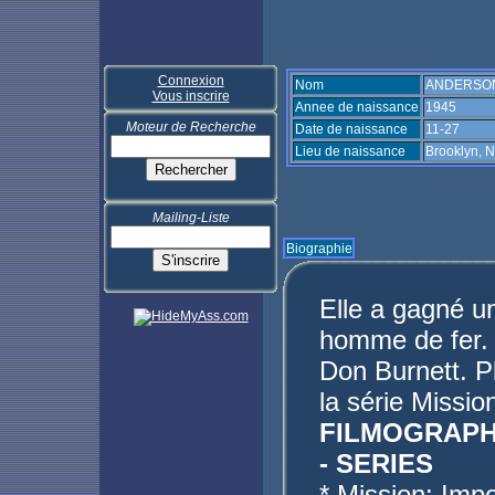
Connexion
Nom
ANDERSON
Vous inscrire
Annee de naissance
1945
Moteur de Recherche
Date de naissance
11-27
Lieu de naissance
Brooklyn, 
Mailing-Liste
Biographie
Elle a gagné u
homme de fer. E
Don Burnett. Pl
la série Missio
FILMOGRAPH
- SERIES
* Mission: Imp