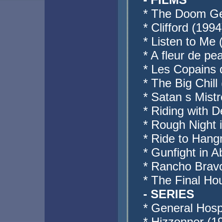
* The Doom Ge
* Clifford (199
* Listen to Me
* A fleur de p
* Les Copains 
* The Big Chill
* Satan s Mistr
* Riding with D
* Rough Night 
* Ride to Han
* Gunfight in 
* Rancho Brav
* The Final Ho
- SERIES
* General Hosp
* Hizzonner (