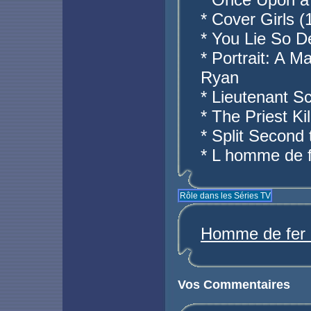
* Cover Girls 
* You Lie So D
* Portrait: A
Ryan
* Lieutenant Sc
* The Priest Ki
* Split Second
* L homme de f
Rôle dans les Séries TV
Homme de fer (
Vos Commentaires