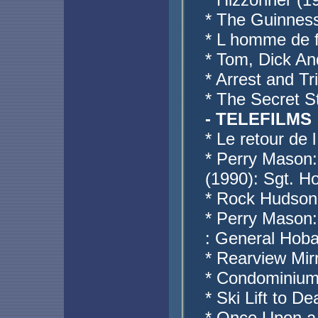
* The Guinnes
* L homme de f
* Tom, Dick An
* Arrest and Tri
* The Secret S
- TELEFILMS
* Le retour de
* Perry Mason:
(1990): Sgt. H
* Rock Hudson
* Perry Mason:
: General Hoba
* Rearview Mir
* Condominium
* Ski Lift to D
* Once Upon a 