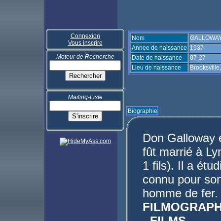
Connexion
Nom
GALLOWAY
Vous inscrire
Annee de naissance
1937
Moteur de Recherche
Date de naissance
07-27
Lieu de naissance
Brooksville
Mailing-Liste
Biographie
Don Galloway es
fût marrié à Ly
1 fils). Il a étu
connu pour son
homme de fer.
FILMOGRAPH
- FILMS