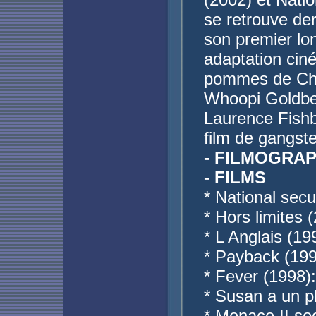
se retrouve der
son premier lo
adaptation cin
pommes de Ches
Whoopi Goldber
Laurence Fishb
film de gangst
- FILMOGRAP
- FILMS
* National secu
* Hors limites 
* L Anglais (1
* Payback (199
* Fever (1998)
* Susan a un p
* Menace II soc