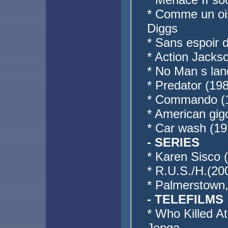
* Comme un ois
Diggs
* Sans espoir d
* Action Jackso
* No Man s lan
* Predator (198
* Commando (
* American gig
* Car wash (1
- SERIES
* Karen Sisco
* R.U.S./H.(20
* Palmerstown,
- TELEFILMS
* Who Killed A
Jenga