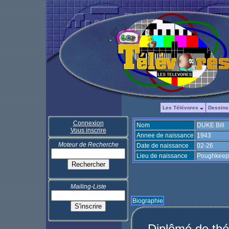
Les Télévores
Dessins
Connexion
Nom
DUKE Bill
Vous inscrire
Annee de naissance
1943
Moteur de Recherche
Date de naissance
02-26
Lieu de naissance
Poughkeeps
Mailing-Liste
Biographie
Diplômé de théâ