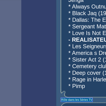
* Always Outnu
* Black Jaq (1
* Dallas: The E
* Sergeant Mat
* Love Is Not 
- REALISATE
* Les Seigneur
* America s D
* Sister Act 2 
* Cemetery clu
* Deep cover (
* Rage in Harl
* Pimp
Rôle dans les Séries TV