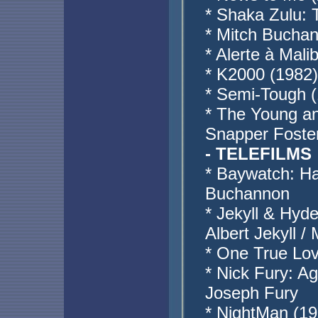
* Shaka Zulu: 
* Mitch Bucha
* Alerte à Mal
* K2000 (1982)
* Semi-Tough (
* The Young an
Snapper Foster
- TELEFILMS
* Baywatch: Ha
Buchannon
* Jekyll & Hyd
Albert Jekyll 
* One True Lov
* Nick Fury: Ag
Joseph Fury
* NightMan (19