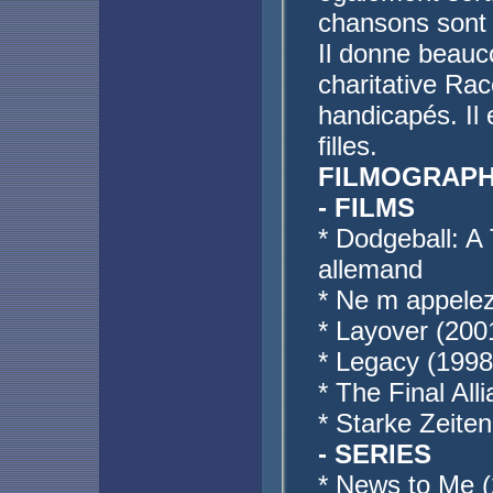
chansons sont r
Il donne beauc
charitative Rac
handicapés. Il
filles.
FILMOGRAPH
- FILMS
* Dodgeball: A
allemand
* Ne m appelez
* Layover (200
* Legacy (1998
* The Final All
* Starke Zeiten
- SERIES
* News to Me 