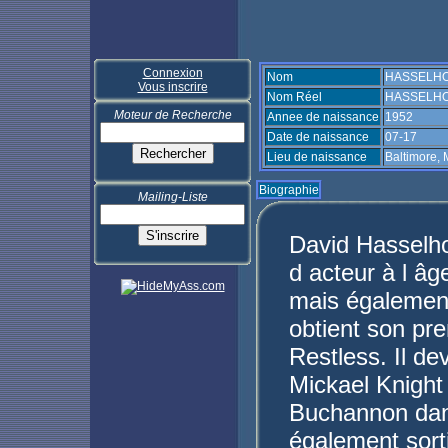
Connexion
Nom
HASSELHO
Vous inscrire
Nom Réel
HASSELHOF
Moteur de Recherche
Annee de naissance
1952
Date de naissance
07-17
Lieu de naissance
Baltimore,
Biographie
Mailing-Liste
David Hasselho
d acteur à l âg
mais également
obtient son pr
Restless. Il de
Mickael Knight
Buchannon dans 
également sort