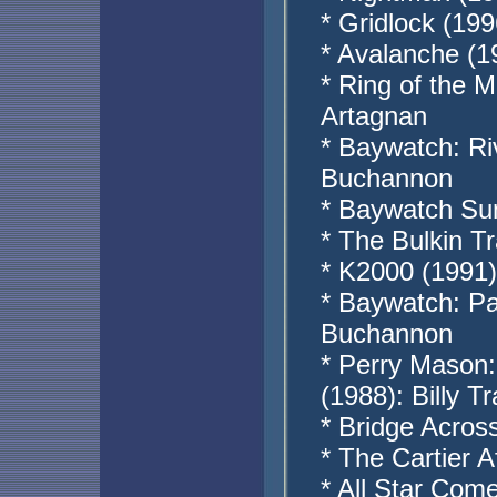
* Gridlock (19
* Avalanche (
* Ring of the 
Artagnan
* Baywatch: Ri
Buchannon
* Baywatch Su
* The Bulkin Tr
* K2000 (1991)
* Baywatch: Pa
Buchannon
* Perry Mason:
(1988): Billy Tr
* Bridge Acros
* The Cartier A
* All Star Com