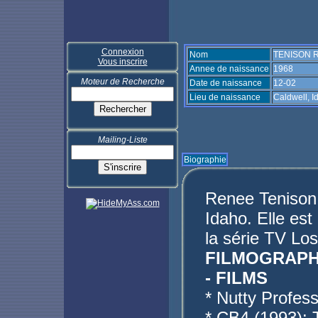
Connexion
Nom
TENISON 
Vous inscrire
Annee de naissance
1968
Moteur de Recherche
Date de naissance
12-02
Lieu de naissance
Caldwell, 
Mailing-Liste
Biographie
Renee Tenison 
Idaho. Elle es
la série TV Lo
FILMOGRAPH
- FILMS
* Nutty Profes
* CB4 (1993): 