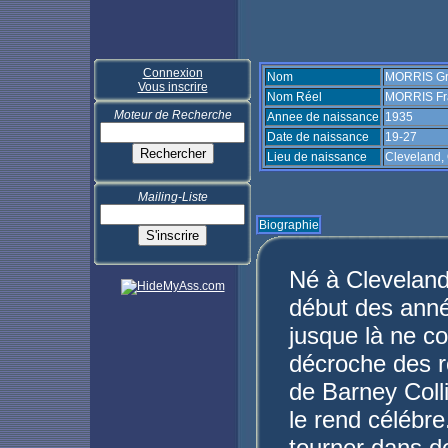
Connexion
Nom
MORRIS G
Vous inscrire
Nom Réel
MORRIS Fra
Moteur de Recherche
Annee de naissance
1935
Date de naissance
19-27
Lieu de naissance
Cleveland,
Mailing-Liste
Biographie
Né à Cleveland
début des anné
jusque là ne co
décroche des r
de Barney Colli
le rend célébre.
tourner dans de