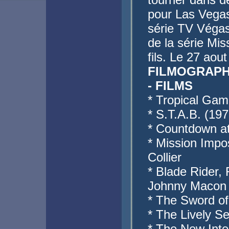
pour Las Vegas
série TV Végas
de la série Mis
fils. Le 27 aou
FILMOGRAPH
- FILMS
* Tropical Gam
* S.T.A.B. (197
* Countdown at
* Mission Impo
Collier
* Blade Rider,
Johnny Macon
* The Sword of
* The Lively Se
* The New Inte