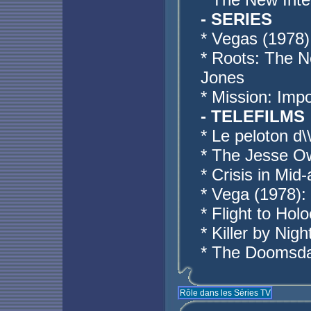
- SERIES
* Vegas (1978)
* Roots: The 
Jones
* Mission: Impo
- TELEFILMS
* Le peloton d\
* The Jesse Ow
* Crisis in Mid
* Vega (1978):
* Flight to Hol
* Killer by Ni
* The Doomsday
Rôle dans les Séries TV