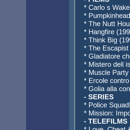
* Carlo s Wake
* Pumpkinhead 
* The Nutt Ho
* Hangfire (199
* Think Big (19
* The Escapist
* Gladiatore ch
* Mistero dell i
* Muscle Party
* Ercole contro
* Golia alla co
- SERIES
* Police Squad
* Mission: Imp
- TELEFILMS
* Love, Cheat 