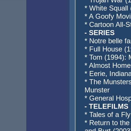
* White Squall
* A Goofy Movi
* Cartoon All-
- SERIES
* Notre belle f
* Full House (
* Tom (1994):
* Almost Home
* Eerie, India
* The Munster
Munster
* General Hosp
- TELEFILMS
* Tales of a Fl
* Return to th
and Burt (2003