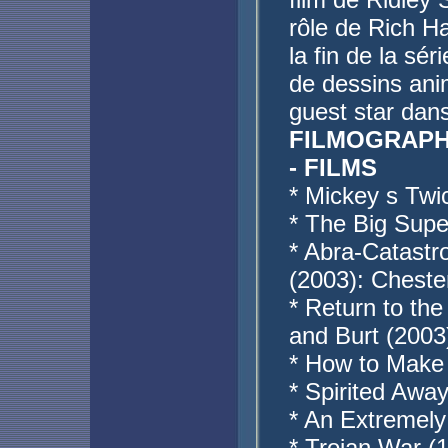
rôle de Rich Ha
la fin de la sé
de dessins anim
guest star dan
FILMOGRAPH
- FILMS
* Mickey s Twi
* The Big Sup
* Abra-Catastr
(2003): Cheste
* Return to th
and Burt (2003
* How to Make
* Spirited Awa
* An Extremel
* Trojan War (