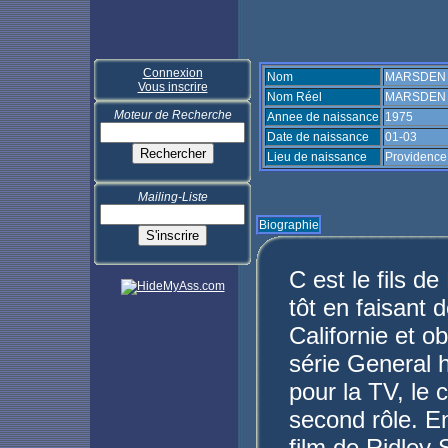
Connexion
Nom
MARSDEN 
Vous inscrire
Nom Réel
MARSDEN J
Moteur de Recherche
Annee de naissance
1975
Date de naissance
01-03
Lieu de naissance
Providence
Mailing-Liste
Biographie
C est le fils 
tôt en faisant 
Californie et o
série General h
pour la TV, le 
second rôle. En
film de Ridley 