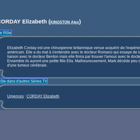
ORDAY Elizabeth (
)
KINGSTON Alex
e Rôle
Elizabeth Corday est une chirurgienne britannique venue acquérir de l'expéri
américain. Elle a du mal à s'entendre avec le docteur Romano qui essaye de l
liaison avec le docteur Benton mais elle finira par trouver l'amour avec le doc
Ensemble ils auront une petite fille Ella. Malheureusement, Mark décéde peu 
d'une tumeur cérébrale.
ôle dans d'autres Séries TV
Urgences
:
CORDAY Elizabeth