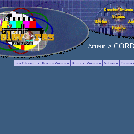
> CORDA
Acteur
Les Télévores
Dessins Animés
Séries
Animes
Acteurs
Forums