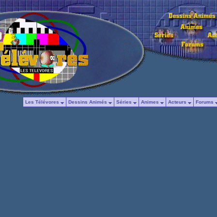
Les Télévores
Dessins Animés
Séries
Animes
Acteurs
Forums