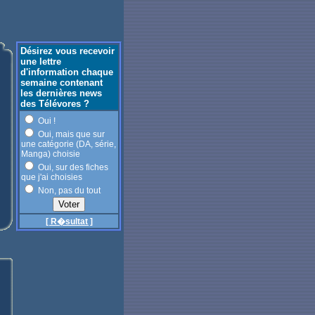
Désirez vous recevoir
une lettre
d'information chaque
semaine contenant
les dernières news
des Télévores ?
Oui !
Oui, mais que sur
une catégorie (DA, série,
Manga) choisie
Oui, sur des fiches
que j'ai choisies
Non, pas du tout
[ R�sultat ]