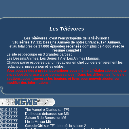
Les Télévores
Les Télévores, c'est l'encyclopédie de la télévision !
516 séries TV, 311 Dessins Animés de notre Enfance, 174 Animes.
et au total près de
37.000 épisodes recensés
dont plus de
4.000 avec le
résumé complet
!
Le site est découpé en 3 grandes parties :
Les Dessins Animés
,
Les Séries TV
, et
Les Animes Mangas
.
Chaque partie est gérée par un rédacteur en chef qui gère entièrement les
rédacteurs, mises à jour et les éditos.
Vous pouvez dès à présent contribuer vous même à l'élaboration de cette
encyclopédie grâce à vos connaissances ! Dans les différentes fiches et
sections, vous trouverez les boutons et liens pour pouvoir ajouter ou
modifier des informations !
2010-12-27
:
The Vampire Diaries sur TF1
2010-12-27
:
Dollhouse débarque sur M6
2010-08-09
:
Saison 5 de Bones sur M6
2010-04-28
:
Lie to Me sur M6
2010-03-31
:
Gossip Girl
sur TF1: bientôt la saison 2