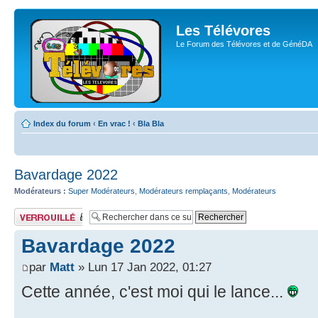
Les Télévores
Le Forum des Télévores et de GénéDA
Index du forum
‹
En vrac !
‹
Bla Bla
Bavardage 2022
Modérateurs :
Super Modérateurs
,
Modérateurs remplaçants
,
Modérateurs
Sujet verrouillé
Bavardage 2022
par
Matt
» Lun 17 Jan 2022, 01:27
Cette année, c'est moi qui le lance...