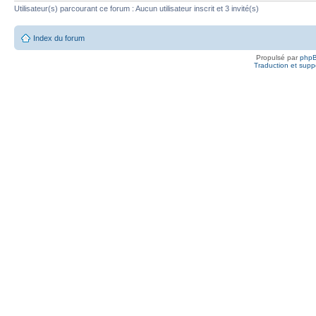
Utilisateur(s) parcourant ce forum : Aucun utilisateur inscrit et 3 invité(s)
Index du forum
Propulsé par
php
Traduction et suppo