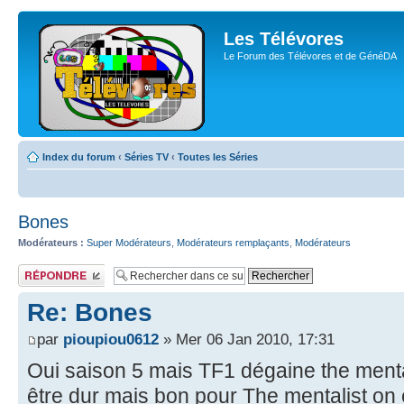
Les Télévores
Le Forum des Télévores et de GénéDA
Index du forum
‹
Séries TV
‹
Toutes les Séries
Bones
Modérateurs :
Super Modérateurs
,
Modérateurs remplaçants
,
Modérateurs
Publier une
réponse
Re: Bones
par
pioupiou0612
» Mer 06 Jan 2010, 17:31
Oui saison 5 mais TF1 dégaine the mental
être dur mais bon pour The mentalist on 