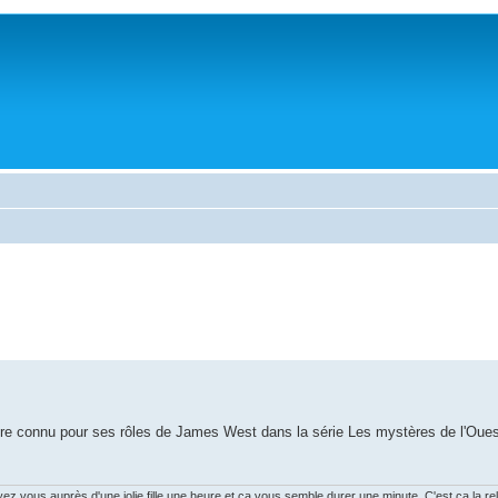
autre connu pour ses rôles de James West dans la série Les mystères de l'Oues
vous auprès d'une jolie fille une heure et ça vous semble durer une minute. C'est ça la rela