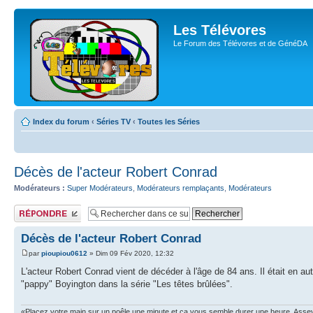
Les Télévores
Le Forum des Télévores et de GénéDA
Index du forum
‹
Séries TV
‹
Toutes les Séries
Décès de l'acteur Robert Conrad
Modérateurs :
Super Modérateurs
,
Modérateurs remplaçants
,
Modérateurs
Publier une
réponse
Décès de l'acteur Robert Conrad
par
pioupiou0612
» Dim 09 Fév 2020, 12:32
L'acteur Robert Conrad vient de décéder à l'âge de 84 ans. Il était en 
"pappy" Boyington dans la série "Les têtes brûlées".
«Placez votre main sur un poêle une minute et ça vous semble durer une heure. Asseyez 