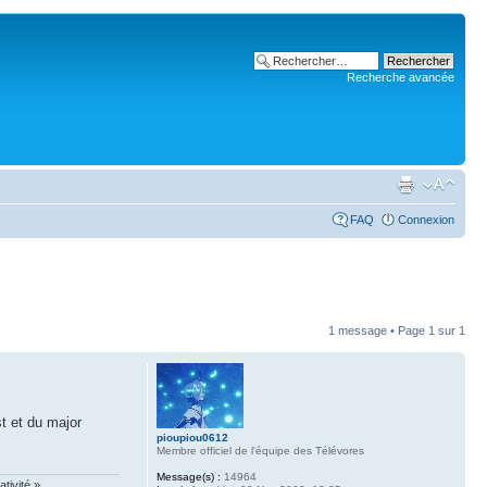
Recherche avancée
FAQ
Connexion
1 message • Page
1
sur
1
t et du major
pioupiou0612
Membre officiel de l'équipe des Télévores
Message(s) :
14964
tivité.»