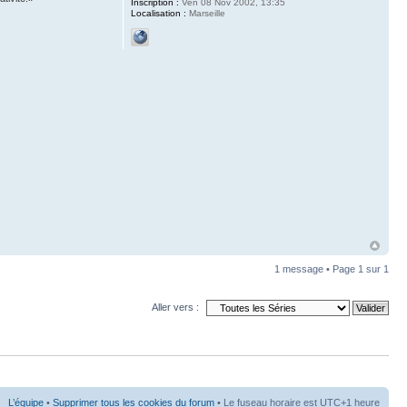
Inscription :
Ven 08 Nov 2002, 13:35
Localisation :
Marseille
1 message • Page
1
sur
1
Aller vers :
L’équipe
•
Supprimer tous les cookies du forum
• Le fuseau horaire est UTC+1 heure