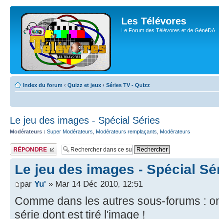
Les Télévores
Le Forum des Télévores et de GénéDA
Index du forum
‹
Quizz et jeux
‹
Séries TV - Quizz
Le jeu des images - Spécial Séries
Modérateurs :
Super Modérateurs
,
Modérateurs remplaçants
,
Modérateurs
Publier une
réponse
Le jeu des images - Spécial Sé
par
Yu'
» Mar 14 Déc 2010, 12:51
Comme dans les autres sous-forums : on 
série dont est tiré l'image !