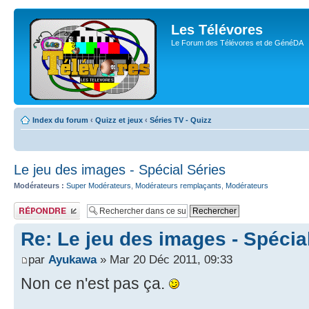
Les Télévores
Le Forum des Télévores et de GénéDA
Index du forum
‹
Quizz et jeux
‹
Séries TV - Quizz
Le jeu des images - Spécial Séries
Modérateurs :
Super Modérateurs
,
Modérateurs remplaçants
,
Modérateurs
Publier une
réponse
Re: Le jeu des images - Spécia
par
Ayukawa
» Mar 20 Déc 2011, 09:33
Non ce n'est pas ça.