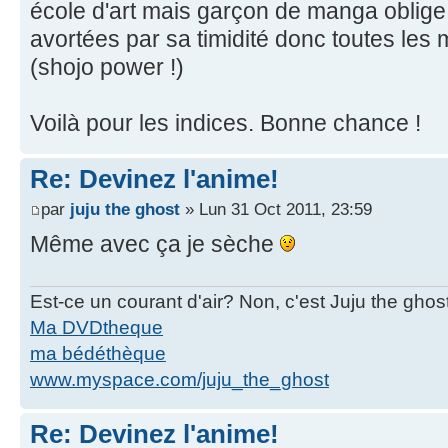
école d'art mais garçon de manga oblige
avortées par sa timidité donc toutes les m
(shojo power !)
Voilà pour les indices. Bonne chance !
Re: Devinez l'anime!
par
juju the ghost
» Lun 31 Oct 2011, 23:59
Même avec ça je sèche
Est-ce un courant d'air? Non, c'est Juju the ghos
Ma DVDtheque
ma bédéthèque
www.myspace.com/juju_the_ghost
Re: Devinez l'anime!