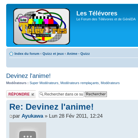
Les Télévores
Le Forum des Télévores et de GénéDA
Index du forum
‹
Quizz et jeux
‹
Anime - Quizz
Devinez l'anime!
Modérateurs :
Super Modérateurs
,
Modérateurs remplaçants
,
Modérateurs
Publier une
réponse
Re: Devinez l'anime!
par
Ayukawa
» Lun 28 Fév 2011, 12:24