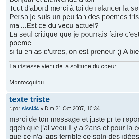
Tout d'abord merci à toi de relancer la sec
Perso je suis un peu fan des poemes tris
mal...Est ce du vecu actuel?
La seul critique que je pourrais faire c'es
poeme...
si tu en as d'utres, on est preneur ;) A bien
La tristesse vient de la solitude du coeur.
Montesquieu.
texte triste
par
sissi44
» Dim 21 Oct 2007, 10:34
merci de ton message et juste pr te repo
qqch que j'ai vecu il y a 2ans et pour la 
que ce n'ai aps terrible ce sotn des idées 