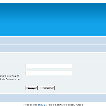
ompte. Si vous ne
git de l’adresse de
Propulsé par
phpBB
® Forum Software © phpBB Group