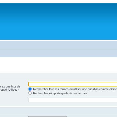
érez une liste de
Rechercher tous les termes ou utiliser une question comme éléme
rouvé. Utilisez *
Rechercher n’importe quels de ces termes