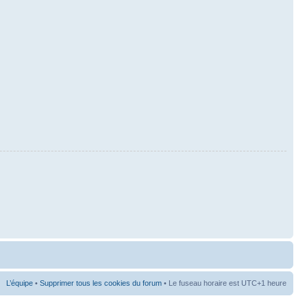
L’équipe
•
Supprimer tous les cookies du forum
• Le fuseau horaire est UTC+1 heure