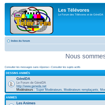
Les Télévores
Le Forum des Télévores et de GénéDA
Index du forum
Nous sommes 
Consulter les messages sans réponse
•
Consulter les sujets actifs
DESSINS ANIMÉS
GénéDA
Le Forum de GénéDA
http://www.geneda.net
Modérateurs :
Super Modérateurs
,
Modérateurs remplaçants
,
Mod
ANIMES
Les Animes