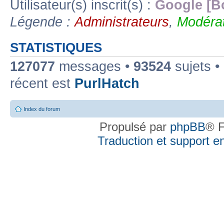
Utilisateur(s) inscrit(s) :
Google [B
Légende :
Administrateurs
,
Modérat
STATISTIQUES
127077
messages •
93524
sujets •
récent est
PurlHatch
Index du forum
Propulsé par
phpBB
® F
Traduction et support en