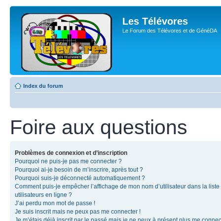
Les Télévores
Le Forum des Télévores et de GénéDA
Index du forum
Foire aux questions
Problèmes de connexion et d’inscription
Pourquoi ne puis-je pas me connecter ?
Pourquoi ai-je besoin de m’inscrire, après tout ?
Pourquoi suis-je déconnecté automatiquement ?
Comment puis-je empêcher l’affichage de mon nom d’utilisateur dans la liste
utilisateurs en ligne ?
J’ai perdu mon mot de passe !
Je suis inscrit mais ne peux pas me connecter !
Je m’étais déjà inscrit par le passé mais je ne peux à présent plus me connec