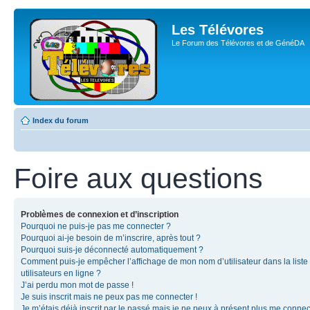
Les Télévores
Le Forum des Télévores et de GénéDA
Index du forum
Foire aux questions
Problèmes de connexion et d’inscription
Pourquoi ne puis-je pas me connecter ?
Pourquoi ai-je besoin de m’inscrire, après tout ?
Pourquoi suis-je déconnecté automatiquement ?
Comment puis-je empêcher l’affichage de mon nom d’utilisateur dans la liste
utilisateurs en ligne ?
J’ai perdu mon mot de passe !
Je suis inscrit mais ne peux pas me connecter !
Je m’étais déjà inscrit par le passé mais je ne peux à présent plus me connec