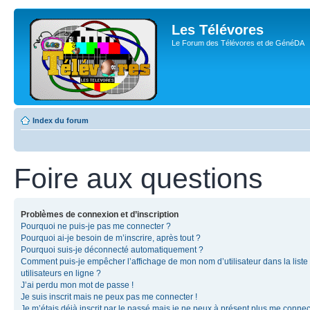
Les Télévores
Le Forum des Télévores et de GénéDA
Index du forum
Foire aux questions
Problèmes de connexion et d’inscription
Pourquoi ne puis-je pas me connecter ?
Pourquoi ai-je besoin de m’inscrire, après tout ?
Pourquoi suis-je déconnecté automatiquement ?
Comment puis-je empêcher l’affichage de mon nom d’utilisateur dans la liste
utilisateurs en ligne ?
J’ai perdu mon mot de passe !
Je suis inscrit mais ne peux pas me connecter !
Je m’étais déjà inscrit par le passé mais je ne peux à présent plus me connec