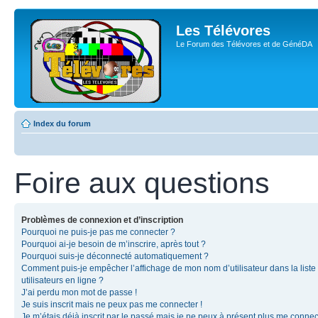
Les Télévores
Le Forum des Télévores et de GénéDA
Index du forum
Foire aux questions
Problèmes de connexion et d’inscription
Pourquoi ne puis-je pas me connecter ?
Pourquoi ai-je besoin de m’inscrire, après tout ?
Pourquoi suis-je déconnecté automatiquement ?
Comment puis-je empêcher l’affichage de mon nom d’utilisateur dans la liste
utilisateurs en ligne ?
J’ai perdu mon mot de passe !
Je suis inscrit mais ne peux pas me connecter !
Je m’étais déjà inscrit par le passé mais je ne peux à présent plus me connec