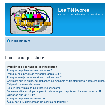
Les Télévores
Le Forum des Télévores et de GénéDA
Index du forum
Foire aux questions
Problèmes de connexion et d’inscription
Pourquoi ne puis-je pas me connecter ?
Pourquoi ai-je besoin de m’inscrire, après tout ?
Pourquoi suis-je déconnecté automatiquement ?
Comment puis-je empêcher l’affichage de mon nom d’utilisateur dans la liste des utilisa
J’ai perdu mon mot de passe !
Je suis inscrit mais ne peux pas me connecter !
Je m’étais déjà inscrit par le passé mais je ne peux à présent plus me connecter ?!
Qu’est-ce que la COPPA ?
Pourquoi ne puis-je pas m’inscrire ?
À quoi sert « Supprimer tous les cookies du forum » ?