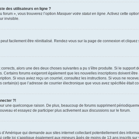
te des utilisateurs en ligne ?
u forum », vous trouverez l’option
Masquer votre statut en ligne
. Activez cette opti
r invisible.
peut facilement être réinitialisé. Rendez-vous sur la page de connexion et cliquez
nt corrects, alors une des deux choses suivantes a pu s’être produite. Si le suppor
es. Certains forums exigeront également que les nouvelles inscriptions doivent être
nscription. Si vous aviez reçu un courriel, consultez les instructions. Si vous ne r
êtes certain(e) que l’adresse de courrier électronique que vous avez spécifiée était 
nnecter ?!
pour une quelconque raison. De plus, beaucoup de forums suppriment périodiquement 
à nouveau et essayez de participer plus activement aux discussions sur le forum.
is d’Amérique qui demande aux sites internet collectant potentiellement des infor
 cette loi s’applique également aux mineurs âgés de moins de 13 ans inscrits sur v