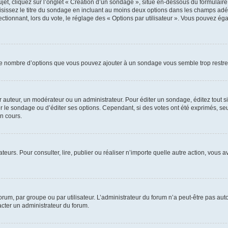
, cliquez sur l’onglet « Création d’un sondage », situé en-dessous du formulaire pri
sissez le titre du sondage en incluant au moins deux options dans les champs adé
ctionnant, lors du vote, le réglage des « Options par utilisateur ». Vous pouvez éga
i le nombre d’options que vous pouvez ajouter à un sondage vous semble trop restre
auteur, un modérateur ou un administrateur. Pour éditer un sondage, éditez tout s
er le sondage ou d’éditer ses options. Cependant, si des votes ont été exprimés, seu
n cours.
isateurs. Pour consulter, lire, publier ou réaliser n’importe quelle autre action, v
um, par groupe ou par utilisateur. L’administrateur du forum n’a peut-être pas auto
acter un administrateur du forum.