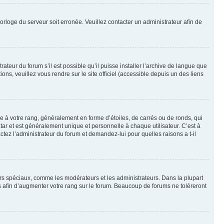
horloge du serveur soit erronée. Veuillez contacter un administrateur afin de
ateur du forum s’il est possible qu’il puisse installer l’archive de langue que
ns, veuillez vous rendre sur le site officiel (accessible depuis un des liens
e à votre rang, généralement en forme d’étoiles, de carrés ou de ronds, qui
tar et est généralement unique et personnelle à chaque utilisateur. C’est à
actez l’administrateur du forum et demandez-lui pour quelles raisons a t-il
eurs spéciaux, comme les modérateurs et les administrateurs. Dans la plupart
 afin d’augmenter votre rang sur le forum. Beaucoup de forums ne toléreront