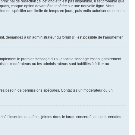
ncipal de rédaction ; si cet onglet n’est pas disponible, il est probable que
quats, chaque option devant être insérée sur une nouvelle ligne. Vous
lement spécifier une limite de temps en jours, puis enfin autoriser ou non les
int, demandez à un administrateur du forum s’il est possible de l’augmenter.
implement le premier message du sujet car le sondage est obligatoirement
ls les modérateurs ou les administrateurs sont habilités à éditer ou
ous avez besoin de permissions spéciales. Contactez un modérateur ou un
risé l’insertion de pièces jointes dans le forum concerné, ou seuls certains