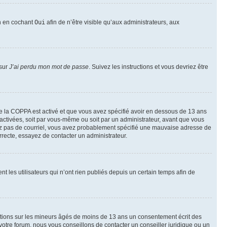
on en cochant
Oui
afin de n’être visible qu’aux administrateurs, aux
 sur
J’ai perdu mon mot de passe
. Suivez les instructions et vous devriez être
t de la COPPA est activé et que vous avez spécifié avoir en dessous de 13 ans
 activées, soit par vous-même ou soit par un administrateur, avant que vous
ecevez pas de courriel, vous avez probablement spécifié une mauvaise adresse de
correcte, essayez de contacter un administrateur.
les utilisateurs qui n’ont rien publiés depuis un certain temps afin de
mations sur les mineurs âgés de moins de 13 ans un consentement écrit des
otre forum, nous vous conseillons de contacter un conseiller juridique ou un