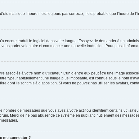
 d’été mais que l’heure n’est toujours pas correcte, il est probable que l’heure de l’
 n’a encore traduit le logiciel dans votre langue. Essayez de demander à un administr
e vous porter volontaire et commencer une nouvelle traduction. Pour plus d’informatio
re associés à votre nom d’utilisateur. L’un d’entre eux peut être une image associé
’autre type, habituellement une image plus imposante, est connue sous le nom d’ava
ère dont ils sont mis à disposition. Si vous ne pouvez pas utiliser les avatars, cont
le nombre de messages que vous avez à votre actif ou identifient certains utilisat
u forum. Merci de ne pas abuser de ce système en publiant inutilement des messages
e messages.
 de me connecter ?