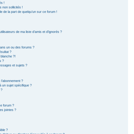
s !
non sollicités !
ble de la part de quelqu’un sur ce forum !
ilisateurs de ma liste d’amis et d’ignorés ?
dans un ou des forums ?
sultat ?
 blanche ?!
s ?
ssages et sujets ?
et l’abonnement ?
 un sujet spécifique ?
 ?
ce forum ?
s jointes ?
ible ?