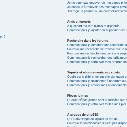
Je ne peux pas envoyer de messages privé
Je continue à recevoir des messages privés 
J’ai reçu un pourriel ou un courriel indésira
Amis et ignorés
À quoi sert ma liste d’amis et d’ignorés ?
Comment puis-je ajouter ou supprimer des ut
ter ?
Recherche dans les forums
Comment puis-je effectuer une recherche 
Pourquoi ma recherche ne renvoie aucun ré
Pourquoi ma recherche renvoie à une page
Comment puis-je rechercher des utilisateur
Comment puis-je retrouver mes propres me
Signets et abonnements aux sujets
Quelle est la différence entre le signetage 
Comment puis-je m’abonner à un forum ou à
Comment puis-je résilier mes abonnements
Pièces jointes
Quelles pièces jointes sont autorisées sur 
Comment puis-je retrouver toutes mes pièce
À propos de phpBB3
Qui a développé ce logiciel de forum ?
Pourquoi la fonctionnalité X n’est pas dispon