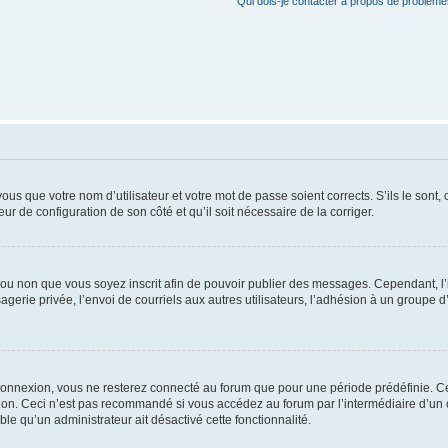
Qui dois-je contacter à propos de problèmes
us que votre nom d’utilisateur et votre mot de passe soient corrects. S’ils le sont,
eur de configuration de son côté et qu’il soit nécessaire de la corriger.
er ou non que vous soyez inscrit afin de pouvoir publier des messages. Cependant, 
erie privée, l’envoi de courriels aux autres utilisateurs, l’adhésion à un groupe d’
connexion, vous ne resterez connecté au forum que pour une période prédéfinie. Cec
xion. Ceci n’est pas recommandé si vous accédez au forum par l’intermédiaire d’un 
able qu’un administrateur ait désactivé cette fonctionnalité.