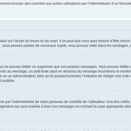
its peuvent envoyer des courriels aux autres utilisateurs par l’intermédiaire d’un for
tué sur l’écran du forum ou du sujet. Il se peut que vous ayez besoin d’être inscri
e : vous pouvez publier de nouveaux sujets, vous pouvez voter dans les sondages, e
us ne pouvez éditer ou supprimer que vos propres messages. Vous pouvez éditer u
pondu au message, un petit texte situé en dessous du message énumèrera le nombre de
r ou un administrateur, bien qu’ils puissent prendre l’initiative de rédiger une note 
é publiée.
e par l’intermédiaire de votre panneau de contrôle de l’utilisateur. Une fois créé
ignature qui sera insérée à tous vos messages en cochant la case appropriée dans vo