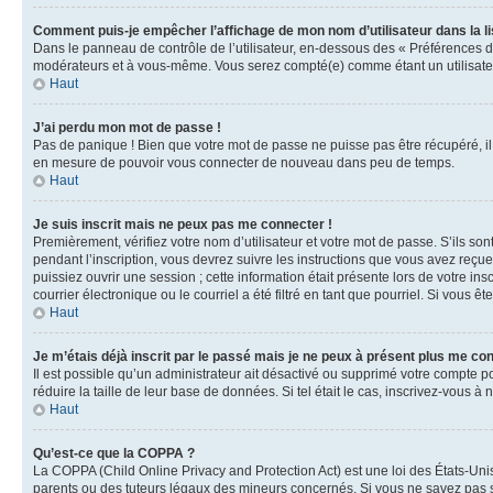
Comment puis-je empêcher l’affichage de mon nom d’utilisateur dans la lis
Dans le panneau de contrôle de l’utilisateur, en-dessous des « Préférences d
modérateurs et à vous-même. Vous serez compté(e) comme étant un utilisateu
Haut
J’ai perdu mon mot de passe !
Pas de panique ! Bien que votre mot de passe ne puisse pas être récupéré, il 
en mesure de pouvoir vous connecter de nouveau dans peu de temps.
Haut
Je suis inscrit mais ne peux pas me connecter !
Premièrement, vérifiez votre nom d’utilisateur et votre mot de passe. S’ils so
pendant l’inscription, vous devrez suivre les instructions que vous avez reçu
puissiez ouvrir une session ; cette information était présente lors de votre i
courrier électronique ou le courriel a été filtré en tant que pourriel. Si vous 
Haut
Je m’étais déjà inscrit par le passé mais je ne peux à présent plus me co
Il est possible qu’un administrateur ait désactivé ou supprimé votre compte 
réduire la taille de leur base de données. Si tel était le cas, inscrivez-vous 
Haut
Qu’est-ce que la COPPA ?
La COPPA (Child Online Privacy and Protection Act) est une loi des États-Un
parents ou des tuteurs légaux des mineurs concernés. Si vous ne savez pas si