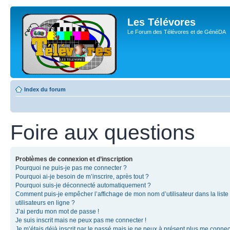
Les Télévores
Le Forum des Télévores et de GénéDA
Index du forum
Foire aux questions
Problèmes de connexion et d’inscription
Pourquoi ne puis-je pas me connecter ?
Pourquoi ai-je besoin de m’inscrire, après tout ?
Pourquoi suis-je déconnecté automatiquement ?
Comment puis-je empêcher l’affichage de mon nom d’utilisateur dans la liste
utilisateurs en ligne ?
J’ai perdu mon mot de passe !
Je suis inscrit mais ne peux pas me connecter !
Je m’étais déjà inscrit par le passé mais je ne peux à présent plus me connec