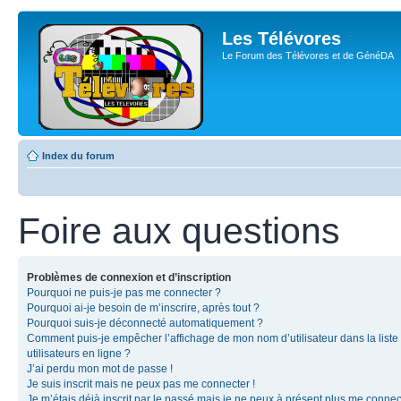
Les Télévores
Le Forum des Télévores et de GénéDA
Index du forum
Foire aux questions
Problèmes de connexion et d’inscription
Pourquoi ne puis-je pas me connecter ?
Pourquoi ai-je besoin de m’inscrire, après tout ?
Pourquoi suis-je déconnecté automatiquement ?
Comment puis-je empêcher l’affichage de mon nom d’utilisateur dans la liste
utilisateurs en ligne ?
J’ai perdu mon mot de passe !
Je suis inscrit mais ne peux pas me connecter !
Je m’étais déjà inscrit par le passé mais je ne peux à présent plus me connec