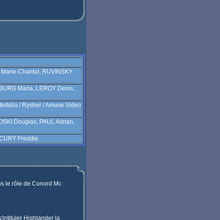
Marie-Chantal, RUVINSKY
SBURG Marla, LEROY Denis,
teitalia / Rysher / Amuse Video
KI Douglas, PAUL Adrian,
CURY Freddie
ns le rôle de Conord Mc
'intituler Highlander la