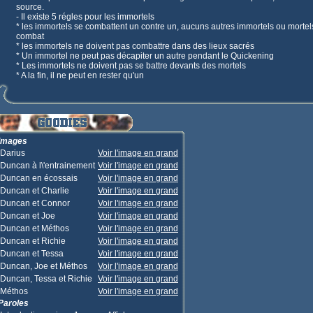
source.
- Il existe 5 régles pour les immortels
* les immortels se combattent un contre un, aucuns autres immortels ou mortel
combat
* les immortels ne doivent pas combattre dans des lieux sacrés
* Un immortel ne peut pas décapiter un autre pendant le Quickening
* Les immortels ne doivent pas se battre devants des mortels
* A la fin, il ne peut en rester qu'un
Images
Darius
Voir l'image en grand
Duncan à l\'entrainement
Voir l'image en grand
Duncan en écossais
Voir l'image en grand
Duncan et Charlie
Voir l'image en grand
Duncan et Connor
Voir l'image en grand
Duncan et Joe
Voir l'image en grand
Duncan et Méthos
Voir l'image en grand
Duncan et Richie
Voir l'image en grand
Duncan et Tessa
Voir l'image en grand
Duncan, Joe et Méthos
Voir l'image en grand
Duncan, Tessa et Richie
Voir l'image en grand
Méthos
Voir l'image en grand
Paroles