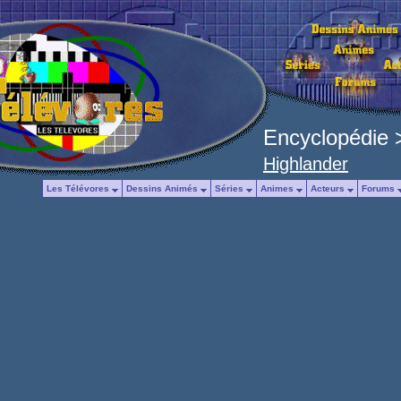
Encyclopédie
Highlander
Les Télévores
Dessins Animés
Séries
Animes
Acteurs
Forums