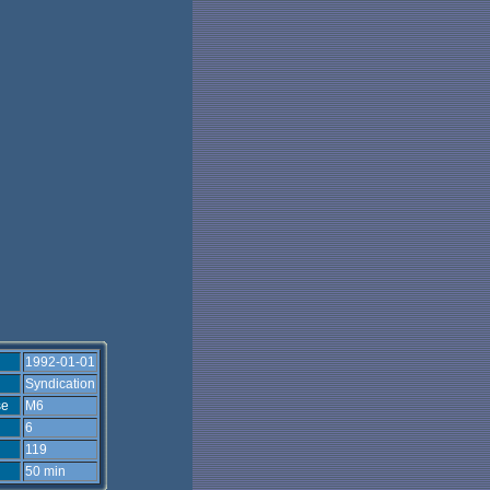
1992-01-01
Syndication
se
M6
6
119
50 min