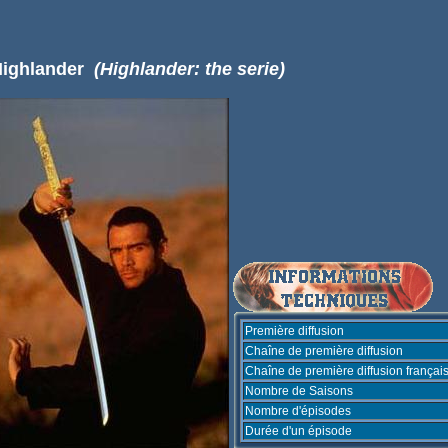
Highlander
(Highlander: the serie)
Première diffusion
Chaîne de première diffusion
Chaîne de première diffusion françai
Nombre de Saisons
Nombre d'épisodes
Durée d'un épisode