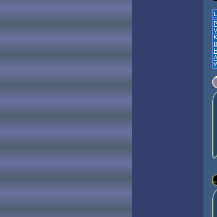
L
P
K
A
W