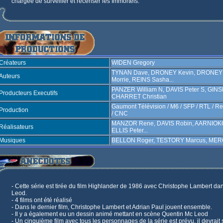
chargée de surveiller et recenser les Immortels.
Créateurs
WIDEN Gregory
TYNAN Dave, DRONEY Kevin, DRONEY 
Auteurs
Morrie, REINS Sasha...
PANZER William N, DAVIS Peter S, GIN
Producteurs Executifs
CHARRET Christian
Gaumont Télévision / M6 / SFP / RTL / Re
Production
/ CNC
MANZOR Rene, DAVIS Robin, AARNIOKOS
Réalisateurs
ELLIS Peter...
Musiques
BELLON Roger, TESTORY Marcus, MER
- Cette série est tirée du film Highlander de 1986 avec Christophe Lambert da
Leod.
- 4 films ont été réalisé
- Dans le dernier film, Christophe Lambert et Adrian Paul jouent ensemble.
- Il y a également eu un dessin animé mettant en scène Quentin Mc Leod
- Un cinquième film avec tous les personnages de la série est prévu, il devrait s