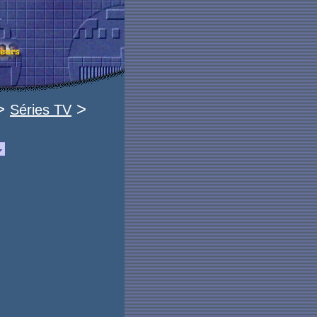
 >
>
Séries TV