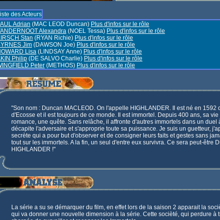
iste des Acteurs
AUL Adrian
(MAC LEOD Duncan)
Plus d'infos sur le rôle
VANDERNOOT Alexandra
(NOEL Tessa)
Plus d'infos sur le rôle
IRSCH Stan
(RYAN Richie)
Plus d'infos sur le rôle
BYRNES Jim
(DAWSON Joe)
Plus d'infos sur le rôle
HOWARD Lisa
(LINDSAY Anne)
Plus d'infos sur le rôle
KIN Philip
(DE SALVO Charlie)
Plus d'infos sur le rôle
INGFIELD Peter
(METHOS)
Plus d'infos sur le rôle
"Son nom : Duncan MACLEOD. On l'appelle HIGHLANDER. Il est né en 1592 d
d'Ecosse et il est toujours de ce monde. Il est immortel. Depuis 400 ans, sa vi
romance, une quête. Sans relâche, il affronte d'autres immortels dans un duel 
décapite l'adversaire et s'approprie toute sa puissance. Je suis un guetteur, j'
secrète qui a pour but d'observer et de consigner leurs faits et gestes sans jam
tout sur les immortels. A la fin, un seul d'entre eux survivra. Ce sera peut-êt
HIGHLANDER !"
La série a su se démarquer du film, en effet lors de la saison 2 apparait la soc
qui va donner une nouvelle dimension à la série. Cette socièté, qui perdure à tr