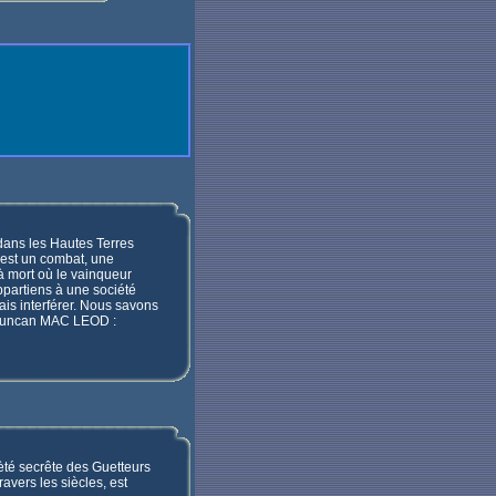
ans les Hautes Terres
e est un combat, une
à mort où le vainqueur
appartiens à une société
ais interférer. Nous savons
re Duncan MAC LEOD :
ièté secrête des Guetteurs
avers les siècles, est