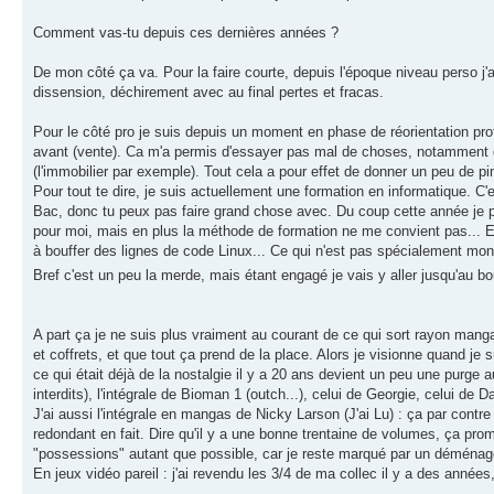
Comment vas-tu depuis ces dernières années ?
De mon côté ça va. Pour la faire courte, depuis l'époque niveau perso j
dissension, déchirement avec au final pertes et fracas.
Pour le côté pro je suis depuis un moment en phase de réorientation pr
avant (vente). Ca m'a permis d'essayer pas mal de choses, notamment des
(l'immobilier par exemple). Tout cela a pour effet de donner un peu de pi
Pour tout te dire, je suis actuellement une formation en informatique. C
Bac, donc tu peux pas faire grand chose avec. Du coup cette année je p
pour moi, mais en plus la méthode de formation ne me convient pas... En 
à bouffer des lignes de code Linux... Ce qui n'est pas spécialement mon
Bref c'est un peu la merde, mais étant engagé je vais y aller jusqu'au b
A part ça je ne suis plus vraiment au courant de ce qui sort rayon mang
et coffrets, et que tout ça prend de la place. Alors je visionne quand je 
ce qui était déjà de la nostalgie il y a 20 ans devient un peu une purge 
interdits), l'intégrale de Bioman 1 (outch...), celui de Georgie, celui d
J'ai aussi l'intégrale en mangas de Nicky Larson (J'ai Lu) : ça par cont
redondant en fait. Dire qu'il y a une bonne trentaine de volumes, ça pro
"possessions" autant que possible, car je reste marqué par un déménagem
En jeux vidéo pareil : j'ai revendu les 3/4 de ma collec il y a des année