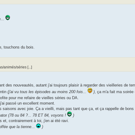
e...
e, touchons du bois.
/animés/séries [...]
nt des nouveautés, autant j'ai toujours plaisir à regarder des vieilleries de te
intin
(j'ai vu tous les épisodes au moins 200 fois...
)
, ça m'a fait ma soirée e
profite pour me refaire de vieilles séries ou DA.
, j'ai passé un excellent moment.
aisons avec joie. Ça a vieilli, mais pas tant que ça, et ça rappelle de bons
bator
(78 ou 84 ?... 78 ET 84, voyons !
)
 et, contrairement à toi, j'en ai été ravi.
ffée que la tienne...
)