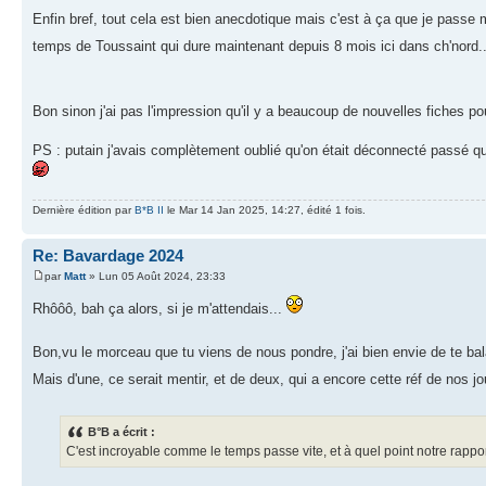
Enfin bref, tout cela est bien anecdotique mais c'est à ça que je pas
temps de Toussaint qui dure maintenant depuis 8 mois ici dans ch'nord.
Bon sinon j'ai pas l'impression qu'il y a beaucoup de nouvelles fiches pou
PS : putain j'avais complètement oublié qu'on était déconnecté passé qu
Dernière édition par
B*B II
le Mar 14 Jan 2025, 14:27, édité 1 fois.
Re: Bavardage 2024
par
Matt
» Lun 05 Août 2024, 23:33
Rhôôô, bah ça alors, si je m'attendais...
Bon,vu le morceau que tu viens de nous pondre, j'ai bien envie de te ba
Mais d'une, ce serait mentir, et de deux, qui a encore cette réf de nos j
B°B a écrit :
C'est incroyable comme le temps passe vite, et à quel point notre rapp