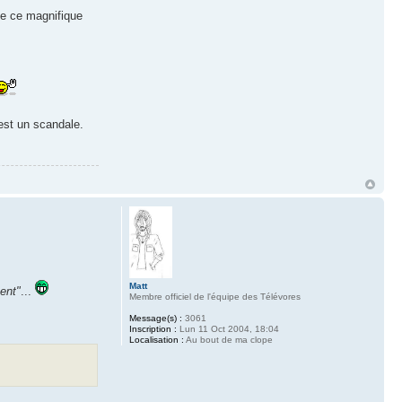
de ce magnifique
est un scandale.
Matt
ent"
...
Membre officiel de l'équipe des Télévores
Message(s) :
3061
Inscription :
Lun 11 Oct 2004, 18:04
Localisation :
Au bout de ma clope