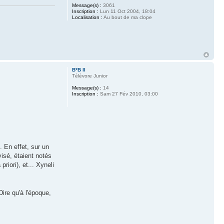
Message(s) :
3061
Inscription :
Lun 11 Oct 2004, 18:04
Localisation :
Au bout de ma clope
B*B II
Télévore Junior
Message(s) :
14
Inscription :
Sam 27 Fév 2010, 03:00
. En effet, sur un
isé, étaient notés
iori), et... Xyneli
Dire qu'à l'époque,