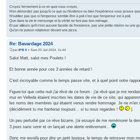
Croyez fermement à ce en quoi vous croyez,
N'en démordez pas jusqu'à ce que ou l'évidence ou bien l'expérience vous prouve que
N'oubliez pas que si l'empereur semble être à poil c'est que l'empereur est à poil,
Que dans la vie le mensonge et la vérité ne font pas bon ménage,
Et par ailleurs qu'il n'est aucune facette de l'existence, pas une petite misère ou une g
Qu'on ne puisse relativiser devant une pizza.
Re: Bavardage 2024
par
B*B II
» Sam 20 Juil 2024, 11:44
Salut Matt, salut mes Poulets !
Et bonne année pour ces 3 années de retard !
C'est incroyable comme le temps passe vite, et à quel point notre rapp
Figure-toi que cette nuit j'ai rêvé de ce forum : j'ai rêvé que je me rend
mur en Velleda étaient inscrites les dates de vie de ce site, qui appare
les noms des membres qui étaient venus rendre hommage. Je ne m'en sou
(décidément tu me hanteras toujours... si tu nous regardes !
).
Un peu perturbé par ce rêve bizarre, j'ai essayé de me remémorer la derni
3 jours sans venir et on lançait une alerte enlèvement...
Donc me revoilà pour dire un petit bonjour, le temps de retrouver mon m