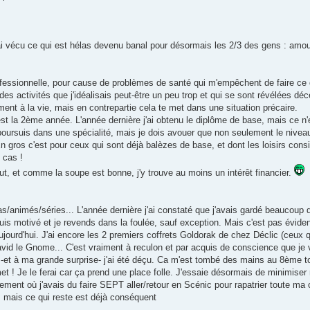
'ai vécu ce qui est hélas devenu banal pour désormais les 2/3 des gens : amou
ofessionnelle, pour cause de problèmes de santé qui m'empêchent de faire ce q
 activités que j'idéalisais peut-être un peu trop et qui se sont révélées dé
ment à la vie, mais en contrepartie cela te met dans une situation précaire.
'est la 2ème année. L'année dernière j'ai obtenu le diplôme de base, mais ce n
oursuis dans une spécialité, mais je dois avouer que non seulement le niveau
gros c'est pour ceux qui sont déjà balèzes de base, et dont les loisirs consi
 cas !
out, et comme la soupe est bonne, j'y trouve au moins un intérêt financier.
as/animés/séries... L'année dernière j'ai constaté que j'avais gardé beaucou
suis motivé et je revends dans la foulée, sauf exception. Mais c'est pas éviden
aujourd'hui. J'ai encore les 2 premiers coffrets Goldorak de chez Déclic (ceux q
e David le Gnome... C'est vraiment à reculon et par acquis de conscience que je 
re -et à ma grande surprise- j'ai été déçu. Ca m'est tombé des mains au 8ème t
met ! Je le ferai car ça prend une place folle. J'essaie désormais de minimise
ent où j'avais du faire SEPT aller/retour en Scénic pour rapatrier toute ma c
s, mais ce qui reste est déjà conséquent