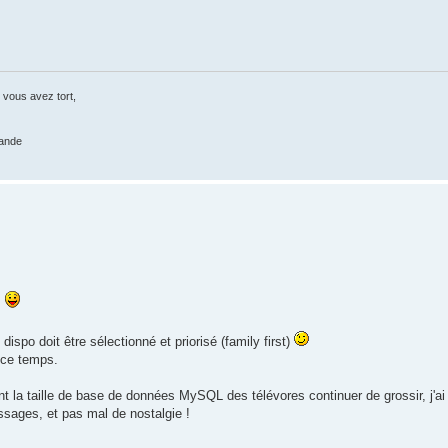
 vous avez tort,
rande
s
dispo doit être sélectionné et priorisé (family first)
t ce temps.
nt la taille de base de données MySQL des télévores continuer de grossir, j'ai
essages, et pas mal de nostalgie !