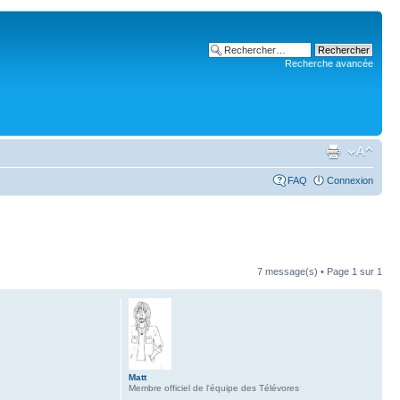
Recherche avancée
FAQ
Connexion
7 message(s) • Page
1
sur
1
Matt
Membre officiel de l'équipe des Télévores