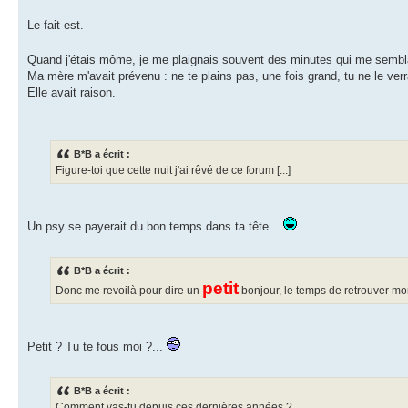
Le fait est.
Quand j'étais môme, je me plaignais souvent des minutes qui me semb
Ma mère m'avait prévenu : ne te plains pas, une fois grand, tu ne le verra
Elle avait raison.
B*B a écrit :
Figure-toi que cette nuit j'ai rêvé de ce forum [...]
Un psy se payerait du bon temps dans ta tête...
B*B a écrit :
petit
Donc me revoilà pour dire un
bonjour, le temps de retrouver m
Petit ? Tu te fous moi ?...
B*B a écrit :
Comment vas-tu depuis ces dernières années ?