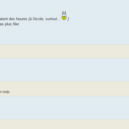
laient des heures
(à l'école, surtout...
)
s plus filer.
on mdp.