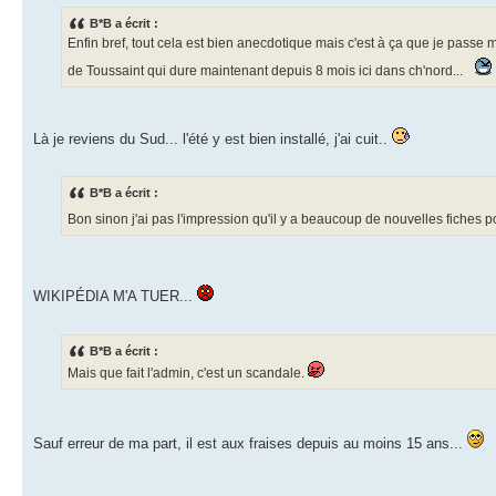
B*B a écrit :
Enfin bref, tout cela est bien anecdotique mais c'est à ça que je pas
de Toussaint qui dure maintenant depuis 8 mois ici dans ch'nord...
Là je reviens du Sud... l'été y est bien installé, j'ai cuit..
B*B a écrit :
Bon sinon j'ai pas l'impression qu'il y a beaucoup de nouvelles fiches po
WIKIPÉDIA M'A TUER...
B*B a écrit :
Mais que fait l'admin, c'est un scandale.
Sauf erreur de ma part, il est aux fraises depuis au moins 15 ans...