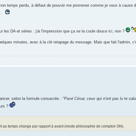
se mon temps perdu, à défaut de pouvoir me promener comme je veux à cause 
..
r les DA et séries : j'ai l'impression que ça se la coule douce ici, non ?
elques minutes, avec à la clé retapage du message. Mais que fait l'admin, c'
lancer, selon la formule consacrée :
"Pavé César, ceux qui n'ont pas lu te salu
ours ?
ort au temps change par rapport à avant (mode philosophie de comptoir ON).