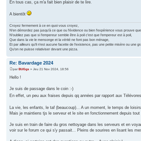
En tous cas, ça m'a fait bien plaisir de te lire.
A bientôt
Croyez fermement à ce en quoi vous croyez,
N'en démordez pas jusqu'à ce que ou l'évidence ou bien l'expérience vous prouve que
N'oubliez pas que si l'empereur semble être à poil c'est que l'empereur est à poil,
Que dans la vie le mensonge et la vérité ne font pas bon ménage,
Et par ailleurs qu'il n'est aucune facette de l'existence, pas une petite misère ou une g
Qu'on ne puisse relativiser devant une pizza.
Re: Bavardage 2024
par
BUGgs
» Jeu 21 Nov 2024, 18:56
Hello !
Je suis de passage dans le coin :-)
En effet, un peu aux fraises depuis qq années par rapport aux Télévore
La vie, les enfants, le taf (beaucoup)... A un moment, le temps de loisirs 
Mais je maintiens tjs le serveur et le site en fonctionnement depuis tou
Je suis en train de faire du gros nettoyage dans les serveurs et en voya
voir sur le forum ce qui s'y passait... Pleins de sourires en lisant les m