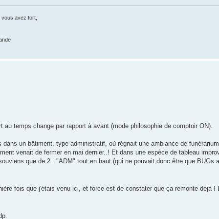
 vous avez tort,
rande
ort au temps change par rapport à avant (mode philosophie de comptoir ON).
ais dans un bâtiment, type administratif, où régnait une ambiance de funérarium
mment venait de fermer en mai dernier..! Et dans une espèce de tableau improv
viens que de 2 : "ADM" tout en haut (qui ne pouvait donc être que BUGs a pr
ère fois que j'étais venu ici, et force est de constater que ça remonte déjà ! 
dp.