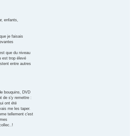
r, enfants,
ue je faisais
cevantes
'est que du niveau
 est trop élevé
stent entre autres
p de bouquins, DVD
t de s'y remettre :
ui ont été
vais me les taper.
ome tellement c'est
r mes
ollec..!