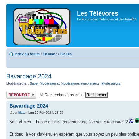
Les Télévores
Le Forum des Télévores et de GénéDA
Index du forum
‹
En vrac !
‹
Bla Bla
Bavardage 2024
Modérateurs :
Super Modérateurs
,
Modérateurs remplaçants
,
Modérateurs
Publier une
réponse
Bavardage 2024
par
Matt
» Lun 26 Fév 2024, 23:55
Bon, et bien... bonne année !
(comment ça, "un peu à la bourre" ?
Et donc, à vos claviers, en espérant que vous soyez un peu plus prolix