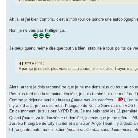
Ah là, si j'ai bien compris, c'est à mon tour de pondre une autobiographi
Non, je ne vais pas t'infliger ça...
D'autant que les éléments vraiment intéressants sont interdits aux mineurs, et pourraient entraîner la fermeture définitive de ce forum...
Je peux quand même dire que tout va bien, stabilité à tous points de vu
B*B a écrit :
A part ça je ne suis plus vraiment au courant de ce qui sort rayon mangas
Alors, autant je dois reconnaître que je ne me tiens plus du tout au coura
Pas plus tard que la semaine dernière, je suis tombé sur une rediff de T
Comme je déjeune seul au bureau
(j'aime pas les cantines...
)
, j'en 
Il y a 2-3 ans, je me suis refait l'intégrale de Ken le Survivant en VOST
En ce moment, je suis sur NYPD Blue. Je me suis tapé les 11 premières s
Quand j'aurais vu la douzième et dernière, je crois que je me referais Al
J'ai relu l'intégrale de City Hunter et sa "suite" Angel Heart il y a deux ans
Et j'ai gardé toute ma collection
(même si elle était sans doute moins éto