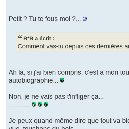
Petit ? Tu te fous moi ?...
B*B a écrit :
Comment vas-tu depuis ces dernières a
Ah là, si j'ai bien compris, c'est à mon t
autobiographie...
Non, je ne vais pas t'infliger ça...
D'autant que les éléments vraiment intéressants sont interdits aux mineurs, et pourraient entraîner la fermeture définitive de ce forum...
Je peux quand même dire que tout va bien
vue, touchons du bois.