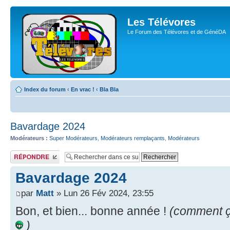
Les Télévores
Le Forum des Télévores et de GénéDA
Index du forum
‹
En vrac !
‹
Bla Bla
Bavardage 2024
Modérateurs :
Super Modérateurs
,
Modérateurs remplaçants
,
Modérateurs
Publier une
réponse
Bavardage 2024
par
Matt
» Lun 26 Fév 2024, 23:55
Bon, et bien... bonne année !
(comment ça
)