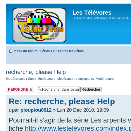
Les Télévores
Le Forum des Télévores et de GénéDA
Index du forum
‹
Séries TV
‹
Toutes les Séries
recherche, please Help
Modérateurs :
Super Modérateurs
,
Modérateurs remplaçants
,
Modérateurs
Publier une
réponse
Re: recherche, please Help
par
pioupiou0612
» Lun 20 Déc 2010, 19:09
Pourrait-il s'agir de la série Les arpents 
fiche
http://www.lestelevores.com/index