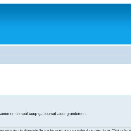
onne en un seul coup ça pourrait aider grandement.
vous auprès d'une jolie fille une heure et ça vous semble durer une minute. C'est ça la rela