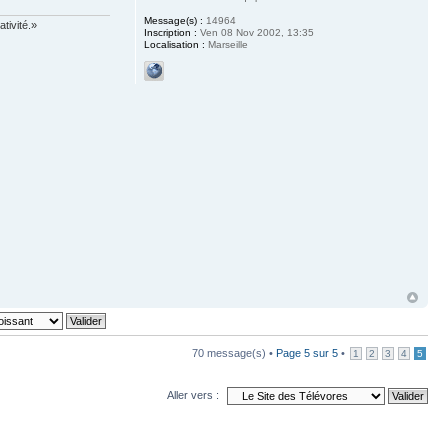
Message(s) :
14964
tivité.»
Inscription :
Ven 08 Nov 2002, 13:35
Localisation :
Marseille
70 message(s) •
Page
5
sur
5
•
1
2
3
4
5
Aller vers :