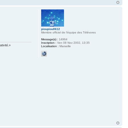
pioupiou0612
Membre officiel de l'équipe des Télévores
Message(s) :
14964
Inscription :
Ven 08 Nov 2002, 13:35
tivité.»
Localisation :
Marseille