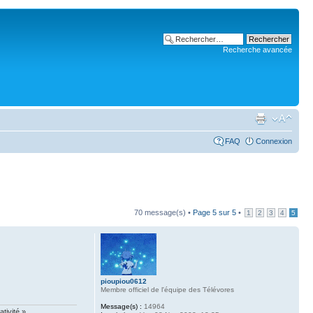
Recherche avancée
FAQ
Connexion
70 message(s) •
Page
5
sur
5
•
1
2
3
4
5
pioupiou0612
Membre officiel de l'équipe des Télévores
Message(s) :
14964
tivité.»