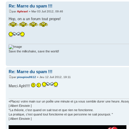
Re: Marre du spam !!!
par
Aphrael
» Mar 03 Juil 2012, 09:46
Hop, on a un forum tout propre!
Save the milkshake, save the world!
Re: Marre du spam !!!
par
pioupiou0612
» Jeu 12 Juil 2012, 19:11
Merci Aph!!!!
«Placez votre main sur un poêle une minute et ça vous semble durer une heure. Asseyez 
[ Albert Einstein ]
"La théorie, c'est quand on sait tout et que rien ne fonctionne.
La pratique, c'est quand tout fonctionne et que personne ne sait pourquoi. "
[ Albert Einstein ]