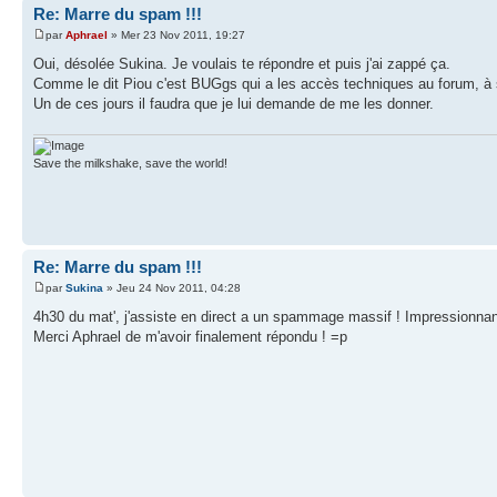
Re: Marre du spam !!!
par
Aphrael
» Mer 23 Nov 2011, 19:27
Oui, désolée Sukina. Je voulais te répondre et puis j'ai zappé ça.
Comme le dit Piou c'est BUGgs qui a les accès techniques au forum, à 
Un de ces jours il faudra que je lui demande de me les donner.
Save the milkshake, save the world!
Re: Marre du spam !!!
par
Sukina
» Jeu 24 Nov 2011, 04:28
4h30 du mat', j'assiste en direct a un spammage massif ! Impressionna
Merci Aphrael de m'avoir finalement répondu ! =p