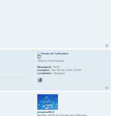
Yu'
Télévore Psychopathe
Message(s) :
6034
Inscription :
Mer 08 Déc 2004, 20:08
Localisation :
Bretagne
pioupiou0612
Membre officiel de l'équipe des Télévores