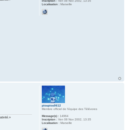
Inscription :
Ven 08 Nov 2002, 13:35
Localisation :
Marseille
pioupiou0612
Membre officiel de l'équipe des Télévores
Message(s) :
14964
tivité.»
Inscription :
Ven 08 Nov 2002, 13:35
Localisation :
Marseille