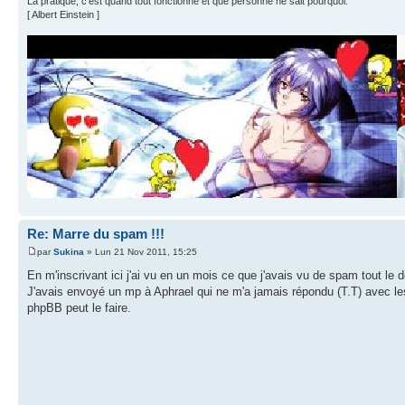
La pratique, c'est quand tout fonctionne et que personne ne sait pourquoi. "
[ Albert Einstein ]
Re: Marre du spam !!!
par
Sukina
» Lun 21 Nov 2011, 15:25
En m'inscrivant ici j'ai vu en un mois ce que j'avais vu de spam tout le 
J'avais envoyé un mp à Aphrael qui ne m'a jamais répondu (T.T) avec le
phpBB peut le faire.