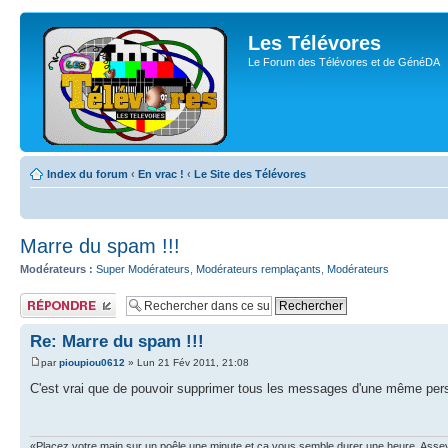
Les Télévores
Le Forum des Télévores et de GénéDA
Index du forum
‹
En vrac !
‹
Le Site des Télévores
Marre du spam !!!
Modérateurs :
Super Modérateurs
,
Modérateurs remplaçants
,
Modérateurs
Publier une
réponse
Re: Marre du spam !!!
par
pioupiou0612
» Lun 21 Fév 2011, 21:08
C'est vrai que de pouvoir supprimer tous les messages d'une même pers
«Placez votre main sur un poêle une minute et ça vous semble durer une heure. Asseyez 