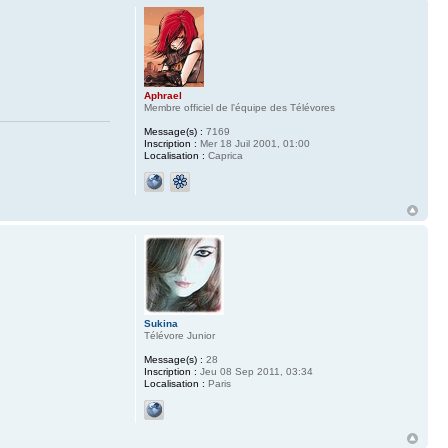
Aphrael
Membre officiel de l'équipe des Télévores
Message(s) :
7169
Inscription :
Mer 18 Juil 2001, 01:00
Localisation :
Caprica
Sukina
Télévore Junior
Message(s) :
28
Inscription :
Jeu 08 Sep 2011, 03:34
Localisation :
Paris