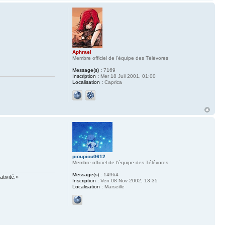
Aphrael
Membre officiel de l'équipe des Télévores
Message(s) :
7169
Inscription :
Mer 18 Juil 2001, 01:00
Localisation :
Caprica
pioupiou0612
Membre officiel de l'équipe des Télévores
Message(s) :
14964
tivité.»
Inscription :
Ven 08 Nov 2002, 13:35
Localisation :
Marseille