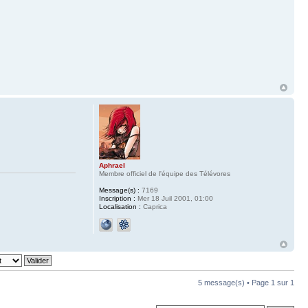
Aphrael
Membre officiel de l'équipe des Télévores
Message(s) :
7169
Inscription :
Mer 18 Juil 2001, 01:00
Localisation :
Caprica
5 message(s) • Page
1
sur
1