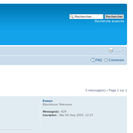
Recherche avancée
FAQ
Connexion
5 message(s) • Page
1
sur
1
Eowyn
Biscottorus Televorus
Message(s) :
828
Inscription :
Mar 06 Sep 2005, 12:37