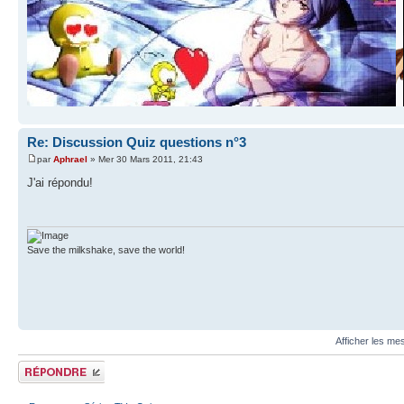
Re: Discussion Quiz questions n°3
par
Aphrael
» Mer 30 Mars 2011, 21:43
J'ai répondu!
Save the milkshake, save the world!
Afficher les me
Publier une
réponse