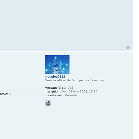
pioupiou0612
Membre officiel de l'équipe des Télévores
Message(s) :
14964
Inscription :
Ven 08 Nov 2002, 13:35
tivité.»
Localisation :
Marseille