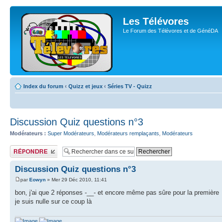
Les Télévores
Le Forum des Télévores et de GénéDA
Index du forum
‹
Quizz et jeux
‹
Séries TV - Quizz
Discussion Quiz questions n°3
Modérateurs :
Super Modérateurs
,
Modérateurs remplaçants
,
Modérateurs
Publier une
réponse
Discussion Quiz questions n°3
par
Eowyn
» Mer 29 Déc 2010, 11:41
bon, j'ai que 2 réponses -__- et encore même pas sûre pour la première
je suis nulle sur ce coup là