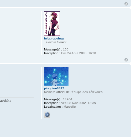
fulguropoings
Télévore Senior
Message(s) :
156
Inscription :
Dim 24 Août 2008, 16:31
pioupiou0612
Membre officiel de l'équipe des Télévores
Message(s) :
14964
tivité.»
Inscription :
Ven 08 Nov 2002, 13:35
Localisation :
Marseille