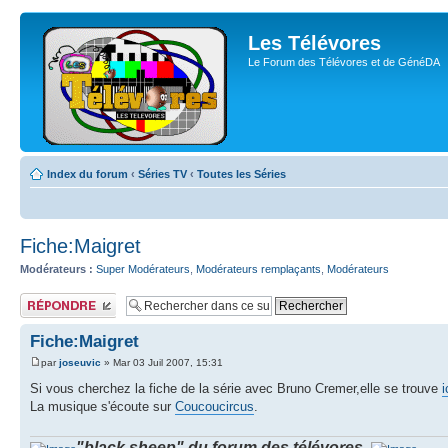
Les Télévores
Le Forum des Télévores et de GénéDA
Index du forum
‹
Séries TV
‹
Toutes les Séries
Fiche:Maigret
Modérateurs :
Super Modérateurs
,
Modérateurs remplaçants
,
Modérateurs
Publier une
réponse
Fiche:Maigret
par
joseuvic
» Mar 03 Juil 2007, 15:31
Si vous cherchez la fiche de la série avec Bruno Cremer,elle se trouve
i
La musique s'écoute sur
Coucoucircus
.
"black sheep" du forum des télévores.
.