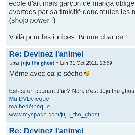
école d'art mais garçon de manga oblige
avortées par sa timidité donc toutes les m
(shojo power !)
Voilà pour les indices. Bonne chance !
Re: Devinez l'anime!
par
juju the ghost
» Lun 31 Oct 2011, 23:59
Même avec ça je sèche
Est-ce un courant d'air? Non, c'est Juju the ghos
Ma DVDtheque
ma bédéthèque
www.myspace.com/juju_the_ghost
Re: Devinez l'anime!