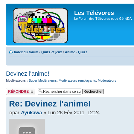
Les Télévores
Le Forum des Télévores et de GénéDA
Index du forum
‹
Quizz et jeux
‹
Anime - Quizz
Devinez l'anime!
Modérateurs :
Super Modérateurs
,
Modérateurs remplaçants
,
Modérateurs
Publier une
réponse
Re: Devinez l'anime!
par
Ayukawa
» Lun 28 Fév 2011, 12:24